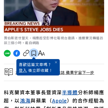
賈伯斯逝世當天，楊應超受彭博社電視台邀請，進棚實況轉播訪
談三個小時。截自網路
喜歡這篇文章嗎 ?
登入
後立即收藏 !
本文出自 2026 / 4月號雜誌 蘋果宇宙下一步
科克蘭資本董事長暨資深
半導體
分析師楊應
超，以
鴻海
與蘋果（
Apple
）的合作經驗為