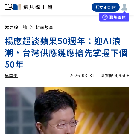
立即訂閱
職場雷達
遠見線上讀
封面故事
楊應超談蘋果50週年：迎AI浪
潮，台灣供應鏈應搶先掌握下個
50年
吳季柔
2026-03-31
瀏覽數
4,950+
加入追蹤
吳季柔