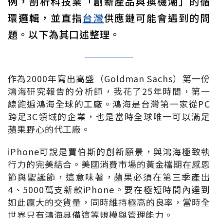
例，剖析科技業「創新產品與換機潮」的循
環邏輯，並直指
台灣
供應鏈可能會遇到的問
題。以下為其口述整理。
作為2000年寫出高盛（Goldman Sachs）第一份
鴻海研究報告的分析師，我花了25年時間，第一
線跑遍鴻海全球的工廠。鴻海是台灣第一家從PC
跨足3C領域的企業，也是當時全球唯一可以滿足
蘋果野心的代工廠。
iPhone可說是賈伯斯的創新願景，與鴻海極致執
行力的完美結合。美國消費市場的黃金檔期在感恩
節與聖誕節，這意味著，蘋果必須在第三季產出
4、5000萬支新款iPhone。要在極短時間內達到
如此龐大的交貨量，同時維持極高的良率，當時全
世界只有鴻海具備這等規模與管理能力。