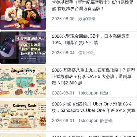
肯德基攜手《新世紀福音戰士》8/11霸脆覺
醒 首度跨界台灣速食品牌！
2026-08-05
敗家輝哥
2026永豐現金回饋JCB卡，日本滿額最高
10%、網購/百貨5%回饋
2026-08-04
信用卡社
2026 基隆搭八重山丸去石垣島攻略｜7 房型
正式票價表＋行李 QA＋5 大必訪，通鋪單
程 NT$2,800 起
2026-08-01
1stcoupon 旅遊
2026 外送省錢對決｜Uber One 漲價 66%
後，pandapro vs Uber One 年差 $912 實算
2026-08-01
1stcoupon 優惠碼