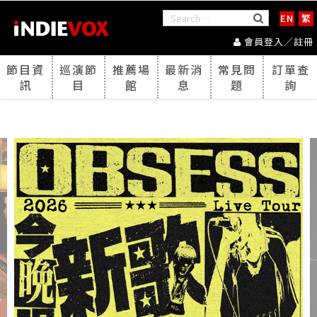
EN
繁
會員登入／註冊
節目資
巡演節
推薦場
最新消
常見問
訂單查
訊
目
館
息
題
詢