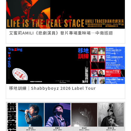
艾蜜莉AMILI《悲劇演員》發片專場重映場—中南巡迴
移地訓練｜Shabbyboyz 2026 Label Tour