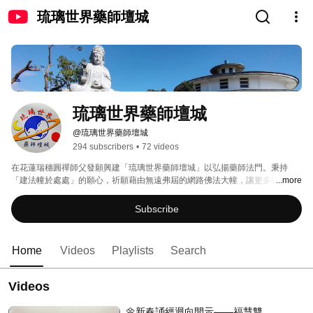
琉璃世界藥師壇城
琉璃世界藥師壇城
@琉璃世界藥師壇城
294 subscribers
•
72 videos
在花蓮瑞穗圓禪師父發願興建「琉璃世界藥師壇城」以弘揚藥師法門。秉持
「建法幢於處處」的願心，祈願藉由無遠弗屆的網路佛法大幢，讓更多的人得
...more
以修持藥師法門，弘揚藥師佛的十二大願，令所有眾生病苦消除，所求願滿。 
Subscribe
Home
Videos
Playlists
Search
Videos
🌼新春誦經迴向開示——福慧雙