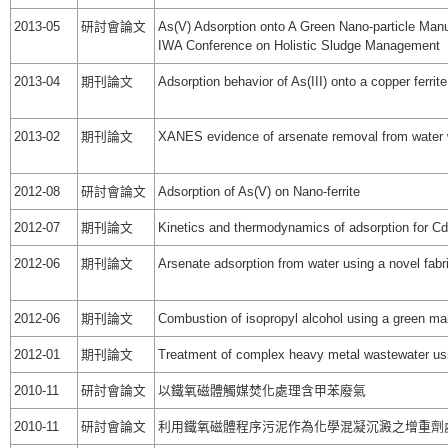
2013-05
研討會論文
As(V) Adsorption onto A Green Nano-particle Manuf
IWA Conference on Holistic Sludge Management
2013-04
期刊論文
Adsorption behavior of As(III) onto a copper ferrit
2013-02
期刊論文
XANES evidence of arsenate removal from water w
2012-08
研討會論文
Adsorption of As(V) on Nano-ferrite
2012-07
期刊論文
Kinetics and thermodynamics of adsorption for Cd
2012-06
期刊論文
Arsenate adsorption from water using a novel fabri
2012-06
期刊論文
Combustion of isopropyl alcohol using a green 
2012-01
期刊論文
Treatment of complex heavy metal wastewater usin
2010-11
研討會論文
以鐵氧磁體觸媒焚化處理含甲苯廢氣
2010-11
研討會論文
利用鐵氧磁體程序污泥作為化學混凝沉澱之增重劑