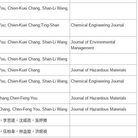
ou, Chien-Kuei Chang, Shan-Li Wang,
You; Chien-Kuei Chang;Ting-Shan
Chemical Engineering Journal
You; Chien-Kuei Chang; Shan-Li Wang
Journal of Environmental
Management
You, Chien-Kuei Chang, Shan-Li Wang
You, Chien-Kuei Chang
Journal of Hazardous Materials
ou, Chien-Kuei Chang, Shan-Li Wang,
Chemical Engineering Journal
Chang,Chen-Feng You
Journal of Hazardous Materials
 Chang, Chen-Feng You, Shan-Li Wang
Journal of Hazardous Materials
，李思遠，沈威政，吳婷雅
，伍柏韋，林益璇，洪婉禎