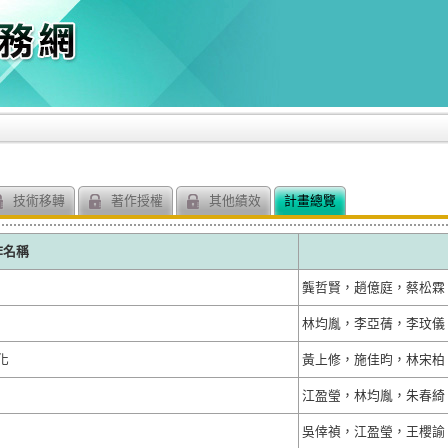
技術移轉
著作授權
其他績效
計畫總覽
作名稱
龔哲賢，趙億庭，蔡松霖
林均胤，李亞蒨，李玟儀
化
黃上修，施佳昀，林宋柏
江盈瑩，林均胤，朱春綺
吳倖禎，江盈瑩，王櫻諭