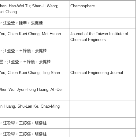
han; Hao-Wei Tu; Shan-Li Wang;
Chemosphere
uei Chang
，江盈瑩，陳申，張健桂
You; Chien-Kuei Chang; Mei-Hsuan
Journal of the Taiwan Institute of
Chemical Engineers
，江盈瑩，王婷儀，張健桂
璽，江盈瑩，王婷儀，張健桂
ou, Chien-Kuei Chang, Ting-Shan
Chemical Engineering Journal
-Jhen Wu, Jyun-Hong Huang, Ah-Der
un Huang, Shu-Lan Ke, Chao-Ming
，江盈瑩，王婷儀，張健桂
，江盈瑩，王婷儀，張健桂