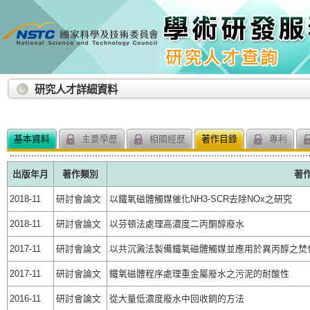
:::
研究人才詳細資料
基本資料
主要學歷
相關經歷
著作目錄
專利
出版年月
著作類別
著
2018-11
研討會論文
以鐵氧磁體觸媒催化NH3-SCR去除NOx之研究
2018-11
研討會論文
以芬頓法處理高濃度二丙酮醇廢水
2017-11
研討會論文
以共沉澱法製備鐵氧磁體觸媒並應用於異丙醇之焚
2017-11
研討會論文
鐵氧磁體程序處理重金屬廢水之污泥的耐酸性
2016-11
研討會論文
從大量低濃度廢水中回收銅的方法