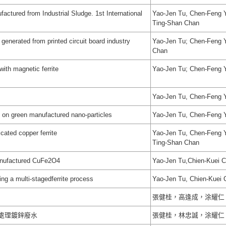
actured from Industrial Sludge. 1st International
Yao-Jen Tu, Chen-Feng Y
Ting-Shan Chan
e generated from printed circuit board industry
Yao-Jen Tu; Chen-Feng 
Chan
ith magnetic ferrite
Yao-Jen Tu; Chen-Feng 
Yao-Jen Tu, Chen-Feng 
 on green manufactured nano-particles
Yao-Jen Tu, Chen-Feng 
cated copper ferrite
Yao-Jen Tu, Chen-Feng Y
Ting-Shan Chan
manufactured CuFe2O4
Yao-Jen Tu,Chien-Kuei 
g a multi-stagedferrite process
Yao-Jen Tu, Chien-Kuei
張健桂，高逢成，涂耀仁
處理鍍鋅廢水
張健桂，林忠誠，涂耀仁