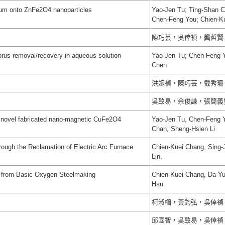
num onto ZnFe2O4 nanoparticles
Yao-Jen Tu; Ting-Shan C
Chen-Feng You; Chien-K
陳巧芸，吳倖禎，龔哲賢
orus removal/recovery in aqueous solution
Yao-Jen Tu; Chen-Feng 
Chen
洪婉禎，陳巧芸，戴秀珊
吳致易，余俊謙，張簡義
novel fabricated nano-magnetic CuFe2O4
Yao-Jen Tu, Chen-Feng Y
Chan, Sheng-Hsien Li
rough the Reclamation of Electric Arc Furnace
Chien-Kuei Chang, Sing
Lin.
d from Basic Oxygen Steelmaking
Chien-Kuei Chang, Da-Y
Hsu.
柯淑欗，黃鈞弘，吳倖禎
邱國智，吳致易，吳倖禎