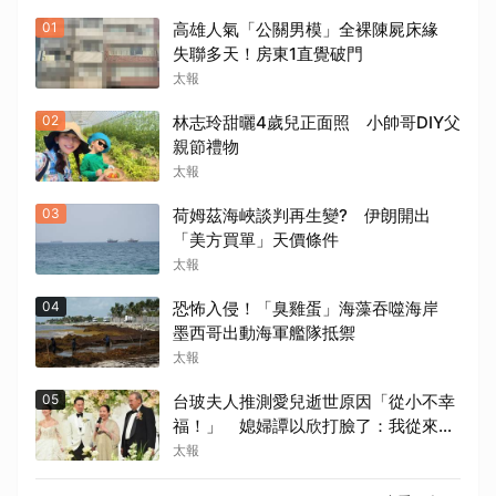
01
高雄人氣「公關男模」全裸陳屍床緣
失聯多天！房東1直覺破門
太報
02
林志玲甜曬4歲兒正面照 小帥哥DIY父
親節禮物
太報
03
荷姆茲海峽談判再生變? 伊朗開出
「美方買單」天價條件
太報
04
恐怖入侵！「臭雞蛋」海藻吞噬海岸
墨西哥出動海軍艦隊抵禦
太報
05
台玻夫人推測愛兒逝世原因「從小不幸
福！」 媳婦譚以欣打臉了：我從來不
相信
太報