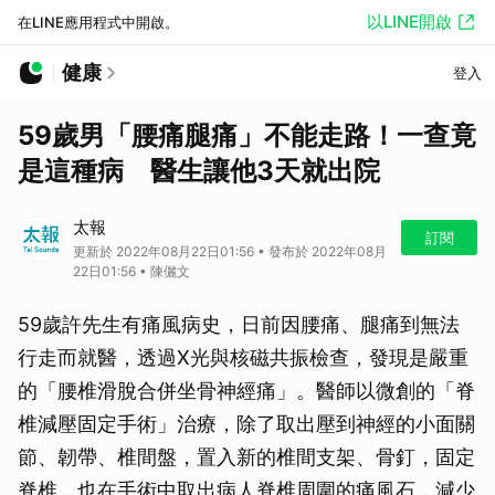
以LINE開啟
在LINE應用程式中開啟。
健康
登入
59歲男「腰痛腿痛」不能走路！一查竟
是這種病 醫生讓他3天就出院
太報
訂閱
更新於 2022年08月22日01:56 • 發布於 2022年08月
22日01:56 • 陳儷文
59歲許先生有痛風病史，日前因腰痛、腿痛到無法
行走而就醫，透過X光與核磁共振檢查，發現是嚴重
的「腰椎滑脫合併坐骨神經痛」。醫師以微創的「脊
椎減壓固定手術」治療，除了取出壓到神經的小面關
節、韌帶、椎間盤，置入新的椎間支架、骨釘，固定
脊椎，也在手術中取出病人脊椎周圍的痛風石，減少