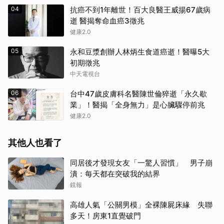
04
抗癌不到1年離世！百大良醫王威揚67歲病
逝 醫揭奪命血癌3徵兆
健康2.0
05
永和豆漿創辦人林炳生食道癌逝！醫曝5大
初期徵兆
中天電視台
06
台中47歲皮膚科名醫陳世倫猝逝「永久歇
業」！醫揭「全身無力」是心臟驟停前兆
健康2.0
其他人也看了
同居後才發現女友「一驚人習慣」 男子崩
潰：每天都在突破我的結界
鏡報
高雄人氣「公關男模」全裸陳屍床緣 失聯
多天！房東1直覺破門