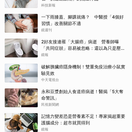
科技新報
一下雨膝蓋、腳踝就痛？ 中醫授「4個好
習慣」改善關節不適
鏡週刊
2好友接連罹「大腸癌」病逝 營養師曝
「共同症狀」容易被忽略：還以為只是壓力
大
鏡報
破解胰臟癌隱身機制！雙重免疫治療小鼠實
驗見效
中天電視台
永和豆漿創始人食道癌病逝！醫揭「5大奪
命警訊」
民視新聞網
記憶力變差恐是營養素不足！專家揭超重要
護腦成分：超市就買得到
鏡報