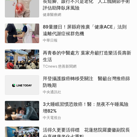
長短腳、跛行不只是老化 人工髖關節手術
評估助降臥床風險
健康醫療網
89量腰日！屏縣府推廣「健康ACE」法則
遠離代謝症候群危機
中華日報
再青春的中醫處方 葉家舟籲打造樂活長壽新
生活
TCnews 慈善新聞網
拜登攝護腺癌轉移受關注 醫籲台灣推癌篩
防晚期
中央通訊社
3大睡眠習慣恐致癌！醫：熬夜不午睡風險
增82%
中天電視台
活得久更要活得穩 花蓮慈院羅慶徽副院長
分享健康老化七重點