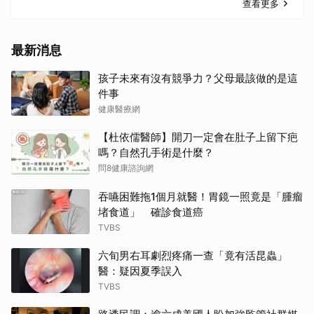
查看更多
最新消息
孩子未來有沒有競爭力？父母最該做的是這
件事
健康醫療網
【杜依儒醫師】開刀一定會在肚子上留下疤
嗎？自然孔手術是什麼？
問8健康諮詢網
吞嚥困難拖1個月就醫！胃鏡一照竟是「腫瘤
堵食道」 確診食道癌
TVBS
六旬男右耳劇烈疼痛一查「竟有活昆蟲」
醫：疑因夏季誤入
TVBS