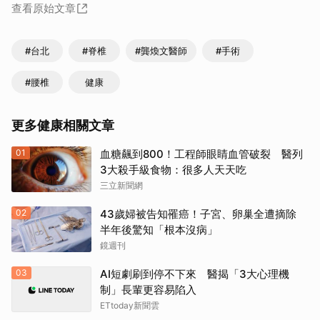
查看原始文章
#台北
#脊椎
#龔煥文醫師
#手術
#腰椎
健康
更多健康相關文章
01
血糖飆到800！工程師眼睛血管破裂 醫列
3大殺手級食物：很多人天天吃
三立新聞網
02
43歲婦被告知罹癌！子宮、卵巢全遭摘除
半年後驚知「根本沒病」
鏡週刊
03
AI短劇刷到停不下來 醫揭「3大心理機
制」長輩更容易陷入
ETtoday新聞雲