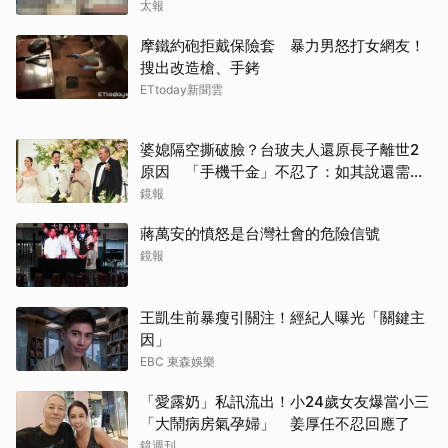
太報
摩鐵約砲拒戴保險套 暴力男怒打女網友！
搜出改造槍、手銬
ETtoday新聞雲
婆媳隔空撕破臉？台玻夫人還原長子離世2
原因 「手機千金」不忍了：如其說還需要
離開嗎？
鏡報
蔣萬安的憤怒是台灣社會的危險信號
鏡報
王凱生前暴瘦引關注！經紀人曝光「關鍵主
因」
EBC 東森娛樂
「愛露奶」私訊流出！小24歲女友爆當小三
「大鬧病房氣孕婦」 姜厚任不忍回應了
鏡週刊