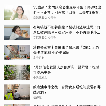
55歲是子宮內膜癌發生最多年齡！停經後出
血＝不正常，別再當「回春」…每年3檢查保
命：早期治癒率達9成5
幸福熟齡 X 今周刊
有氣喘就不能養寵物？醫破解過敏迷思：打
造低敏睡眠區＋穩定用藥，不必再跟毛小孩
分離
幸福熟齡 X 今周刊
沙拉醬選零卡更健康？醫示警「2成分」恐
傷腸道菌相 小心糖尿病
常春月刊
7月熱傷害就醫人次創新高！醫示警：吃感
冒藥易中暑
中天電視台
致癌油事件之後 台灣食安通報制度還有哪
些漏洞？
信傳媒