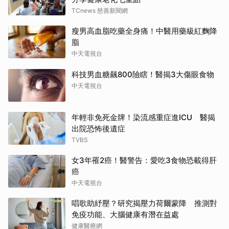
TCnews 慈善新聞網
瘦男高血脂吃藥全身痛！中醫用藥級紅麴降
脂
中天電視台
科技男血糖飆800險瞎！醫揭3大傷眼食物
中天電視台
年輕非免死金牌！染流感重症進ICU 醫揭
出院恐怖後遺症
TVBS
女3年罹2癌！醫警告：愛吃3食物恐載得肝
癌
中天電視台
唱歌助紓壓？研究揭壓力荷爾蒙降 推測對
免疫功能、大腦健康有潛在益處
健康醫療網