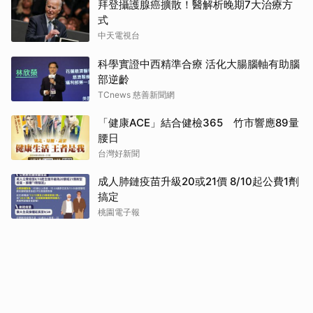
拜登攝護腺癌擴散！醫解析晚期7大治療方
式
中天電視台
科學實證中西精準合療 活化大腸腦軸有助腦
部逆齡
TCnews 慈善新聞網
「健康ACE」結合健檢365 竹市響應89量
腰日
台灣好新聞
成人肺鏈疫苗升級20或21價 8/10起公費1劑
搞定
桃園電子報