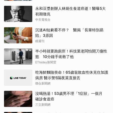
永和豆漿創辦人林炳生食道癌逝！醫曝5大
初期徵兆
中天電視台
沉迷AI短劇看不停？ 醫揭「長輩特別易
陷」3原因
鏡週刊
半小時就要跑廁所！科技業老闆怕開刀傷性
慾 10分鐘手術救了他
ETtoday新聞雲
吃海鮮麵險喪命！65歲翁敗血性休克住加護
病房 醫示警5隔夜菜直接丟
聯合新聞網
沒喝熱湯！53歲男不理「1症狀」一個月
確診食道癌
三立新聞網