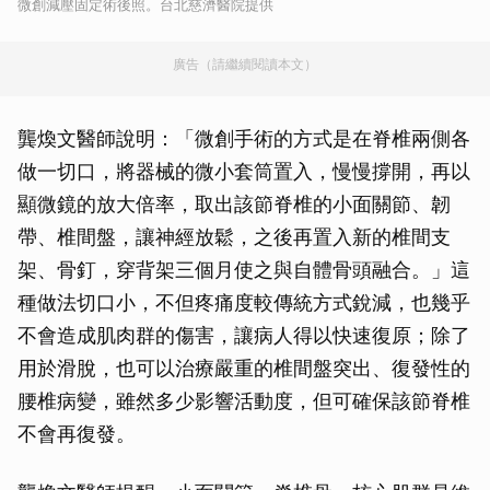
微創減壓固定術後照。台北慈濟醫院提供
廣告（請繼續閱讀本文）
龔煥文醫師說明：「微創手術的方式是在脊椎兩側各
做一切口，將器械的微小套筒置入，慢慢撐開，再以
顯微鏡的放大倍率，取出該節脊椎的小面關節、韌
帶、椎間盤，讓神經放鬆，之後再置入新的椎間支
架、骨釘，穿背架三個月使之與自體骨頭融合。」這
種做法切口小，不但疼痛度較傳統方式銳減，也幾乎
不會造成肌肉群的傷害，讓病人得以快速復原；除了
用於滑脫，也可以治療嚴重的椎間盤突出、復發性的
腰椎病變，雖然多少影響活動度，但可確保該節脊椎
不會再復發。