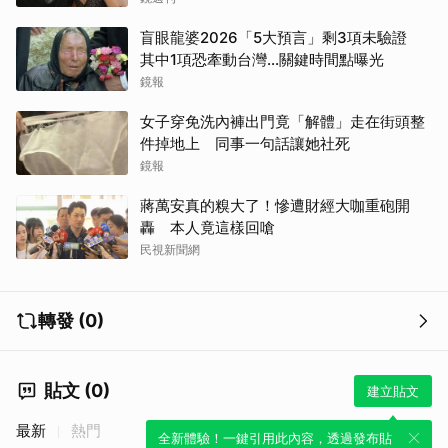
盲眼龍婆2026「5大預言」剩3項未驗證
其中1項恐牽動台灣...關鍵時間點曝光
鏡報
取消
女子穿免洗內褲出門竟「解體」走在街頭整
件掉地上 同事一句話讓她社死
鏡報
蔣萬安真的糗大了！慘遭財經大咖重砲開
轟 本人竟這樣回嗆
民視新聞網
轉發 (0)
貼文 (0)
建立貼文
最新
熱門
全新體驗！一鍵引用此內容，透過發布貼