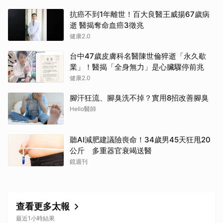
抗癌不到1年離世！百大良醫王威揚67歲病
逝 醫揭奪命血癌3徵兆
健康2.0
台中47歲皮膚科名醫陳世倫猝逝「永久歇
業」！醫揭「全身無力」是心臟驟停前兆
健康2.0
腳汗狂流、腳臭洗不掉？實用8招改善腳臭
Hello醫師
聽AI減肥建議險喪命！34歲男45天狂甩20
公斤 多重器官衰竭送醫
鏡週刊
查看更多太報
最近1小時結果