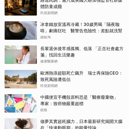
路透民調：逾六成美國人盼加強監管社群媒
體防童成癮
民視新聞網
冰拿鐵放室溫再冷藏！30歲男喝「隔夜咖
啡」劇痛狂吐 醫警告危險性：差點就洗腎
姊妹淘
長輩退休後常感孤獨、低落 「正念社會處方
箋」找回生活樂趣
健康醫療網
歐洲熱浪超額死亡飆升 瑞士再保險CEO：
致死風險遭低估
民視新聞網
中國便宜手機殼原料恐是「醫療廢棄物」
專家：致癌物嚴重超標
鏡報
做夢其實超耗腦力，日本最新研究揭開大腦
在「快速動眼期」的能量悖論