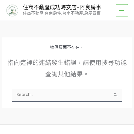
跳
住商不動產成功海安店-阿良房事
至
住商不動產,台南房仲,台南不動產,房屋買賣
主
要
內
容
這個頁面不存在。
指向這裡的連結發生錯誤，請使用搜尋功能
查詢其他結果。
搜
尋
關
鍵
字: