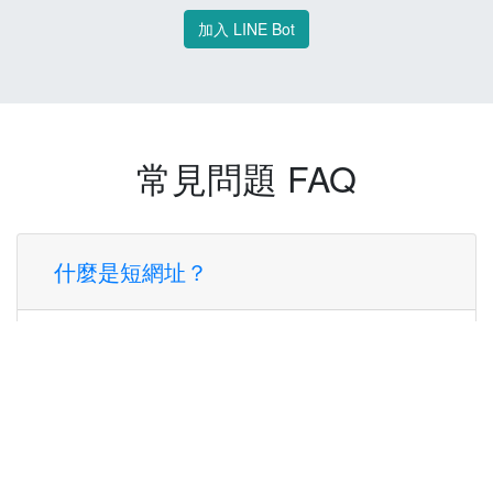
加入 LINE Bot
常見問題 FAQ
什麼是短網址？
短網址是一種將長網址轉換成簡短網址的服
務，讓您可以更方便地分享連結。
使用短網址有什麼好處？