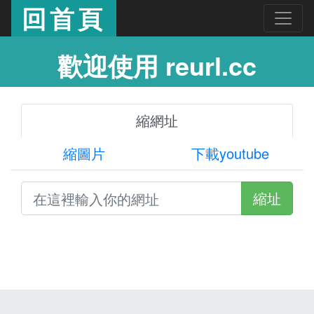
回首頁
歡迎使用 reurl.cc
縮網址
縮圖片
下載youtube
縮址