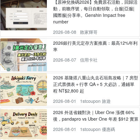
【原神兌換碼2026】免費原石活動，回歸活
動，前瞻序號，每日自動領取，台服|亞服|
國際服|分享串。Genshin Impact free
number
2026-08-08
敗家輝哥
2026銀行美元定存方案推薦：最高12%年利
率
2026-08-07
信用卡社
2026 基隆搭八重山丸去石垣島攻略｜7 房型
正式票價表＋行李 QA＋5 大必訪，通鋪單
程 NT$2,800 起
2026-08-01
1stcoupon 旅遊
2026 外送省錢對決｜Uber One 漲價 66%
後，pandapro vs Uber One 年差 $912 實算
2026-08-01
1stcoupon 優惠碼