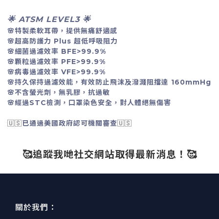
🌟 ATSM LEVEL3
🌟
🌸
特製柔軟耳帶，提供無痛舒適感
🌸
超高防護力 Plus 超低呼吸阻力
🌸
細菌過濾效率 BFE>99.9%
🌸
顆粒過濾效率 PFE>99.9%
🌸
病毒過濾效率 VFE>99.9%
🌸
持久保持過濾效能，有效防止飛沫及潑濺阻擋達 160mmHg
🌸
不含螢光劑，無乳膠，抗過敏
🌸
經過STC檢測，口罩染色安全，對人體絕無傷害
🇺🇸
已通過美國政府認可機關審查
🇺🇸
🥰追蹤我哋社交網站取得最新消息！🥰
關於我們：