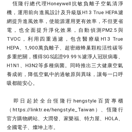
恆隆行總代理Honeywell抗敏負離子空氣清淨
機，運用前向進風設計及升級版H13 True HEPA濾
網提升進風效率，使能源運用更有效率，不但更省
電，也全面提升淨化效果，自動偵測PM2.5與
TVOC，利用四重過濾，包含醫療級H13 True
HEPA、1,900萬負離子、超密緻蜂巢顆粒活性碳等
多重把關，獲得SGS認證99.99％濾淨人冠狀病毒、
H1N1、H3N2等多種病菌。同時推出三大健康空氣
養成術，降低空氣中的過敏原與異味，讓每一口呼
吸都能安心。
即日起於全台恆隆行hengstyle百貨專櫃
（https://linktr.ee/hengstyle_Taiwan）、恆隆行
官方購物網站、大潤發、家樂福、特力屋、HOLA、
全國電子、燦坤上市。