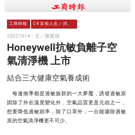
工商時報
C4 富裕人生／消費櫥窗
20221014
・
文／陳愛珠
Honeywell抗敏負離子空
氣清淨機 上市
結合三大健康空氣養成術
每逢換季都是過敏族群的一大夢魘，誘發過敏原
因除了外在溫度變化外，空氣品質更是元凶之一，
想要降低過敏頻率，除了口罩外，一台能濾除過敏
原的空氣清淨機更不可少。