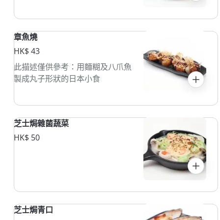
章魚燒
HK$ 43
此描述僅供參考：用麵糊及八爪魚
製成丸子形狀的日本小食
芝士焗雜菌蔬菜
HK$ 50
芝士焗青口