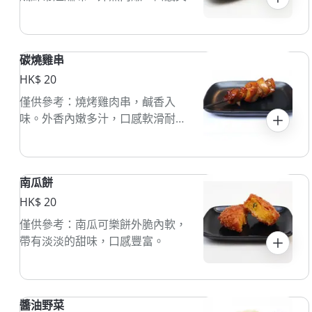
彈耐嚼。
碳燒雞串
HK$ 20
僅供參考：燒烤雞肉串，鹹香入
味。外香內嫩多汁，口感軟滑耐
吃。
南瓜餅
HK$ 20
僅供參考：南瓜可樂餅外脆內軟，
帶有淡淡的甜味，口感豐富。
醬油野菜