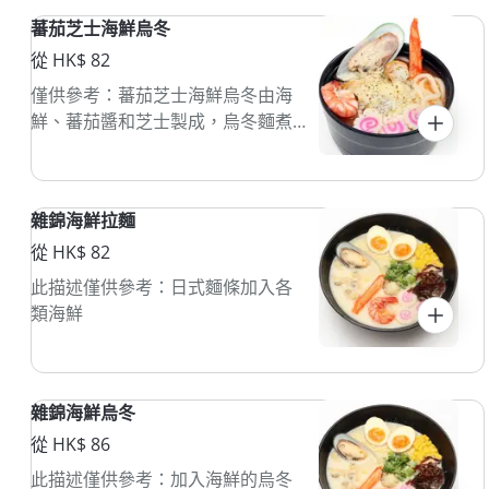
蕃茄芝士海鮮烏冬
從 HK$ 82
僅供參考：蕃茄芝士海鮮烏冬由海
鮮、蕃茄醬和芝士製成，烏冬麵煮
熟後與醬料混合。這道菜通常熱
食，搭配香草增添風味。
雜錦海鮮拉麵
從 HK$ 82
此描述僅供參考：日式麵條加入各
類海鮮
雜錦海鮮烏冬
從 HK$ 86
此描述僅供參考：加入海鮮的烏冬