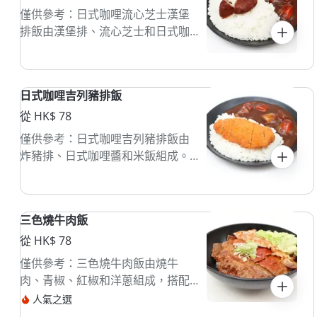
僅供參考：日式咖哩流心芝士漢堡
排飯由漢堡排、流心芝士和日式咖
哩組成，通常配白飯。漢堡排經煎
製，咖哩醬香濃，流心芝士增添滑
順口感，適合喜愛日式風味的人
日式咖哩吉列豬排飯
士。
從 HK$ 78
僅供參考：日式咖哩吉列豬排飯由
炸豬排、日式咖哩醬和米飯組成。
豬排外脆內嫩，咖哩醬香濃，通常
配有醃菜。
三色燒牛肉飯
從 HK$ 78
僅供參考：三色燒牛肉飯由燒牛
肉、青椒、紅椒和洋蔥組成，搭配
白飯。牛肉經過燒烤，味道鮮美，
人氣之選
配上清脆的蔬菜，口感豐富。這道