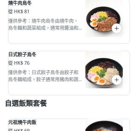
燒牛肉烏冬
從 HK$ 81
僅供參考：燒牛肉烏冬由燒牛肉、
烏冬麵和蔬菜組成，通常用醬油和
蒜炒製。這道菜口感滑順，常配以
湯底或清湯，源自日本料理。
日式餃子烏冬
從 HK$ 76
僅供參考：日式餃子烏冬由餃子和
烏冬麵組成，餃子通常用豬肉和蔬
菜餡料。這道菜以高湯煮熟，搭配
醬油和蔥花，常見於日本家庭餐
桌。
自選飯類套餐
元祖燒牛肉飯
從 HK$ 69