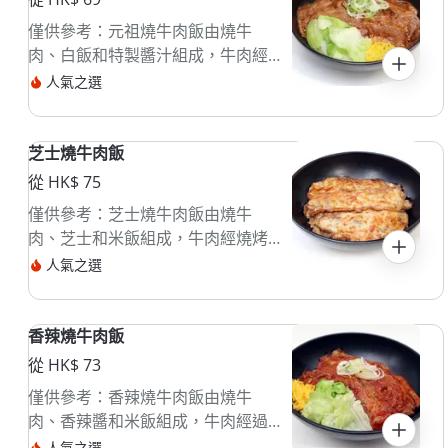
僅供參考：元祖燒牛肉飯由燒牛
肉、白飯和特製醬汁組成，牛肉經
燒烤後切片，搭配香濃醬汁，口感
人氣之選
豐富。這道菜常見於香港，通常配
有青菜，適合快速享用。
芝士燒牛肉飯
從 HK$ 75
僅供參考：芝士燒牛肉飯由燒牛
肉、芝士和米飯組成，牛肉經燒烤
後切片，配上融化芝士。這道菜通
人氣之選
常搭配沙律或醬汁，口感豐富，適
合喜愛肉類的食客。
香辣燒牛肉飯
從 HK$ 73
僅供參考：香辣燒牛肉飯由燒牛
肉、香辣醬和米飯組成，牛肉經過
燒烤和調味。這道菜口味濃郁，通
人氣之選