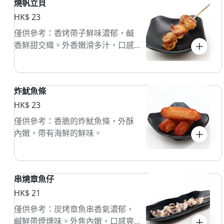
燒帆立貝
HK$ 23
僅供參考：香烤帶子鮮味濃郁，鹹
香鮮甜交織。外香嫩滑多汁，口感
豐富耐咀嚼。
炸魷魚條
HK$ 23
僅供參考：香脆的炸魷魚條，外酥
內嫩，帶有海鮮的鮮味。
串燒章魚仔
HK$ 21
僅供參考：炭烤章魚串香氣濃郁，
鹹鮮帶煙燻味。外焦內嫩，口感爽