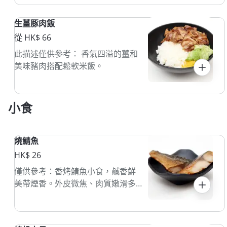
菜常見於香港的快餐店，適合快速
享用。
生薑豚肉飯
從 HK$ 66
此描述僅供參考： 香氣四溢的薑和
美味豬肉搭配鬆軟米飯。
小食
燒鯖魚
HK$ 26
僅供參考：香烤鯖魚小食，鹹香鮮
美帶煙香。外皮微焦、肉質嫩滑多
汁。