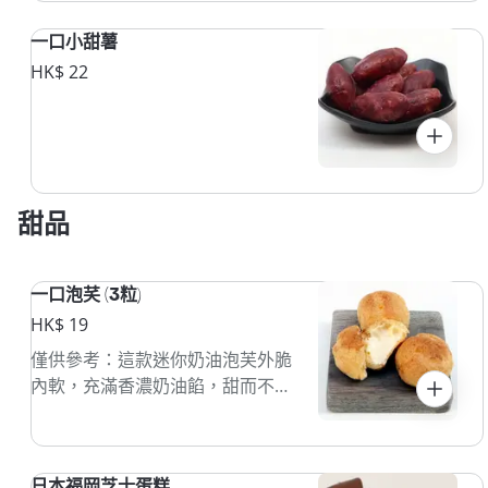
一口小甜薯
HK$ 22
甜品
一口泡芺 (3粒)
HK$ 19
僅供參考：這款迷你奶油泡芙外脆
內軟，充滿香濃奶油餡，甜而不
膩。
日本福岡芝士蛋糕