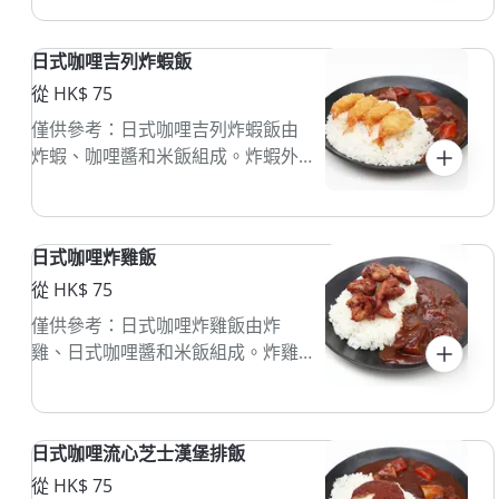
sauce with spices. Served with
steamed rice, it offers a blend of
日式咖哩吉列炸蝦飯
savory and slightly spicy flavors,
often enjoyed in Southeast Asian
從 HK$ 75
cuisine.
僅供參考：日式咖哩吉列炸蝦飯由
炸蝦、咖哩醬和米飯組成。炸蝦外
脆內嫩，咖哩醬香濃，通常配上沙
拉或醃菜。
日式咖哩炸雞飯
從 HK$ 75
僅供參考：日式咖哩炸雞飯由炸
雞、日式咖哩醬和米飯組成。炸雞
外脆內嫩，咖哩醬香濃，通常配有
蔬菜。
日式咖哩流心芝士漢堡排飯
從 HK$ 75