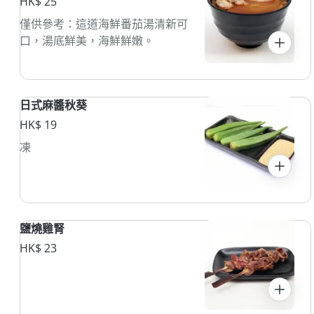
HK$ 25
僅供參考：這道海鮮番茄湯清新可
口，湯底鮮美，海鮮鮮嫩。
日式麻醬秋葵
HK$ 19
凍
鹽燒雞腎
HK$ 23