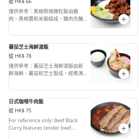
從 HK$ 66
僅供參考：黑椒照燒雞粒飯由雞
肉、黑椒醬和米飯組成，雞肉先醃
製後煎熟。這道菜口味濃郁，通常
配以青菜，適合快速享用。
蕃茄芝士海鮮湯飯
從 HK$ 78
僅供參考：蕃茄芝士海鮮湯飯由新
鮮海鮮、蕃茄和芝士製成，經煮沸
後與米飯混合。這道菜口感豐富，
通常配以香草，適合分享。
日式咖哩牛肉飯
從 HK$ 75
For reference only: Beef Black
Curry features tender beef
simmered in a rich, dark curry