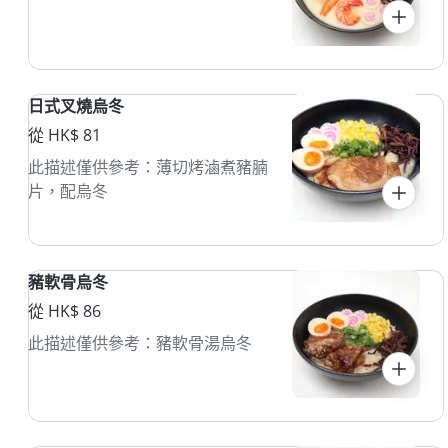
日式叉燒烏冬
從 HK$ 81
此描述僅供參考：薄切烤滷煮豬腩
片，配烏冬
豬軟骨烏冬
從 HK$ 86
此描述僅供參考：豬軟骨湯烏冬