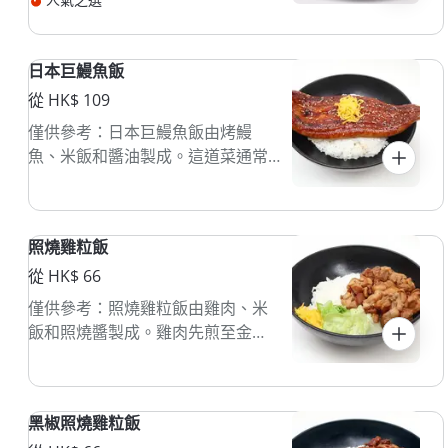
常配以青菜，適合喜愛辛辣的食
客。
日本巨鰻魚飯
從 HK$ 109
僅供參考：日本巨鰻魚飯由烤鰻
魚、米飯和醬油製成。這道菜通常
搭配清湯，口感鮮美。
照燒雞粒飯
從 HK$ 66
僅供參考：照燒雞粒飯由雞肉、米
飯和照燒醬製成。雞肉先煎至金
黃，再與米飯和醬汁拌勻，味道鮮
美，常配蔬菜。
黑椒照燒雞粒飯