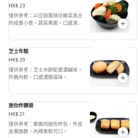
HK$ 23
僅供參考：以豆豉風味炒雜菜為主
的咸香小食。蔬菜爽脆，口感清
爽。
芝士年糕
HK$ 29
僅供參考：芝士米餅配香濃鹹味。
外脆內軟、口感濃郁滋味。
迷你炸饅頭
HK$ 21
僅供參考：香脆的迷你炸包，外皮
金黃酥脆，內裡柔軟可口。