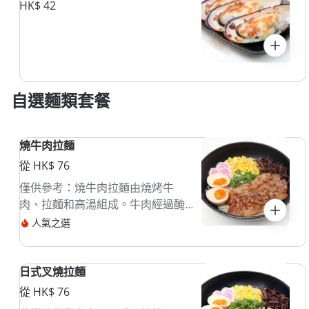
HK$ 42
自選麵類套餐
燒牛肉拉麵
從 HK$ 76
僅供參考：燒牛肉拉麵由燒烤牛
肉、拉麵和高湯組成。牛肉經過醃
製後燒烤，搭配濃郁的湯底，通常
人氣之選
配有青菜和蛋。
日式叉燒拉麵
從 HK$ 76