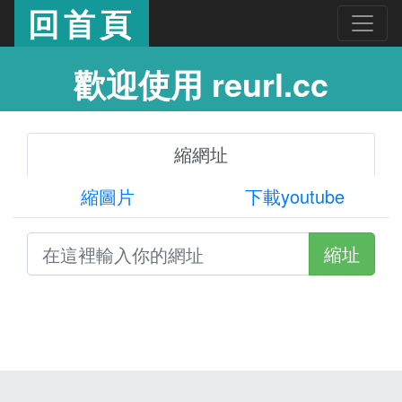
回首頁
歡迎使用 reurl.cc
縮網址
縮圖片
下載youtube
縮址