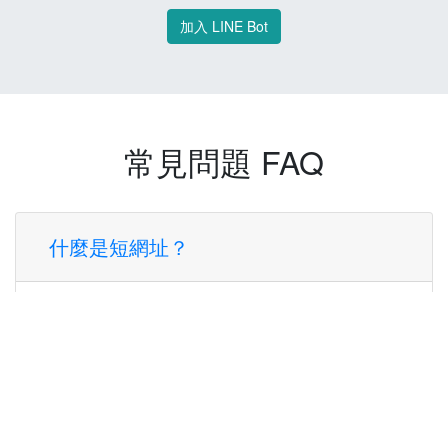
加入 LINE Bot
常見問題 FAQ
什麼是短網址？
短網址是一種將長網址轉換成簡短網址的服
務，讓您可以更方便地分享連結。
使用短網址有什麼好處？