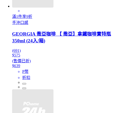
滿1件享9折
手沖口感
GEORGIA 喬亞咖啡 【 喬亞】拿鐵咖啡寶特瓶
350ml (24入/箱)
(691)
$575
(售價已折)
$639
P幣
折扣