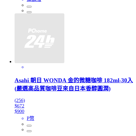
Asahi 朝日 WONDA 金的微糖咖啡 182ml-30入
(嚴選高品質咖啡豆來自日本香醇圓潤)
(256)
$672
$900
P幣