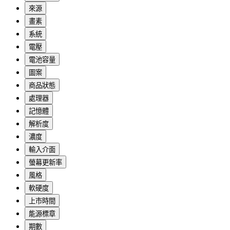
來源
畫素
系統
電壓
電池容量
圖案
商品狀態
處理器
記憶體
解析度
濃度
輸入介面
螢幕更新率
風格
軟硬度
上市時間
能源標章
期數