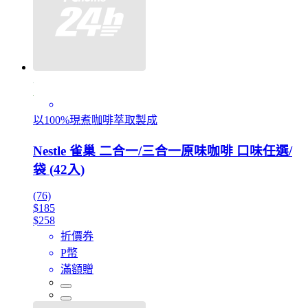
以100%現煮咖啡萃取製成
Nestle 雀巢 二合一/三合一原味咖啡 口味任選/
袋 (42入)
(76)
$185
$258
折價券
P幣
滿額贈