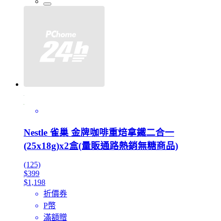
Nestle 雀巢 金牌咖啡重焙拿鐵二合一
(25x18g)x2盒(量販通路熱銷無糖商品)
(125)
$399
$1,198
折價券
P幣
滿額贈