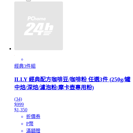
經典3件組
ILLY 經典配方咖啡豆/咖啡粉 任選3件 (250g/罐
中焙/深焙/濾泡粉/摩卡壺專用粉)
(34)
$999
$1,350
折價券
P幣
滿額贈