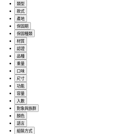
類型
款式
產地
保固期
保固種類
材質
認證
品種
重量
口味
尺寸
功能
容量
入數
對象與族群
顏色
語言
組裝方式