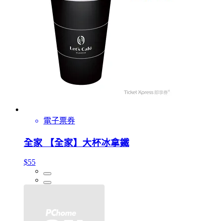
電子票券
全家 【全家】大杯冰拿鐵
$55