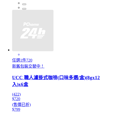
任選1件720
新舊包裝交替中！
UCC 職人濾掛式咖啡(口味多選/盒)(8gx12
入)x6盒
(422)
$720
(售價已折)
$799