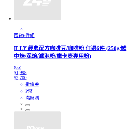
囤貨6件組
ILLY 經典配方咖啡豆/咖啡粉 任選6件 (250g/罐
中焙/深焙/濾泡粉/摩卡壺專用粉)
(65)
$1,998
$2,700
折價券
P幣
滿額贈