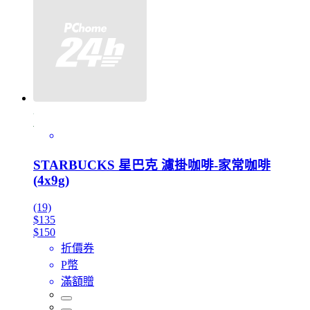
STARBUCKS 星巴克 濾掛咖啡-家常咖啡
(4x9g)
(19)
$135
$150
折價券
P幣
滿額贈