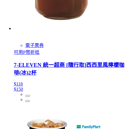
電子票券
可用P幣折抵
7-ELEVEN 統一超商 [隨行取]西西里風檸檬咖
啡(冰)2杯
$118
$150