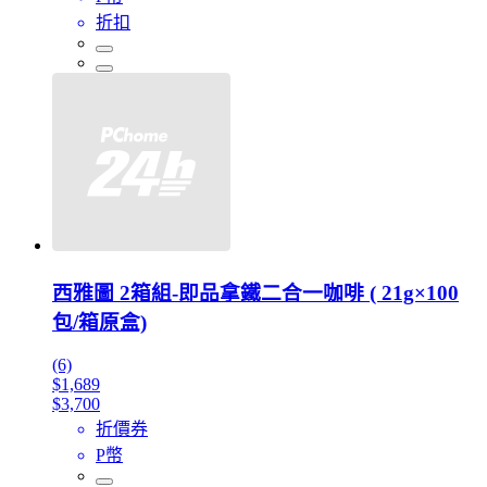
折扣
西雅圖 2箱組-即品拿鐵二合一咖啡 ( 21g×100
包/箱原盒)
(6)
$1,689
$3,700
折價券
P幣