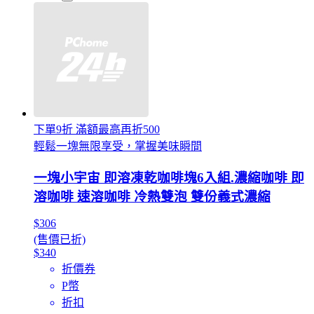
下單9折 滿額最高再折500
輕鬆一塊無限享受，掌握美味瞬間
一塊小宇宙 即溶凍乾咖啡塊6入組.濃縮咖啡 即
溶咖啡 速溶咖啡 冷熱雙泡 雙份義式濃縮
$306
(售價已折)
$340
折價券
P幣
折扣