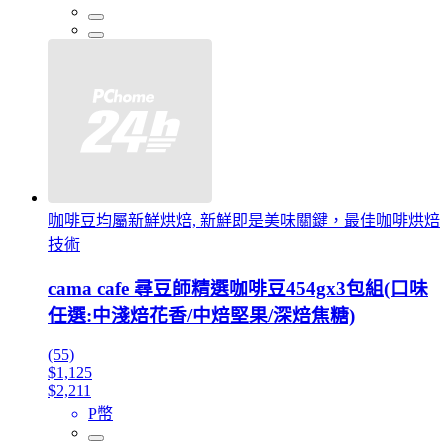
咖啡豆均屬新鮮烘焙, 新鮮即是美味關鍵，最佳咖啡烘焙
技術
cama cafe 尋豆師精選咖啡豆454gx3包組(口味
任選:中淺焙花香/中焙堅果/深焙焦糖)
(55)
$1,125
$2,211
P幣