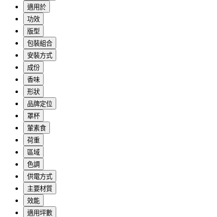
適用於
功效
版型
包裝組合
安裝方式
成份
香味
形狀
品牌定位
罩杯
葷素食
荷重
區域
色調
供電方式
主要材質
效能
適用坪數