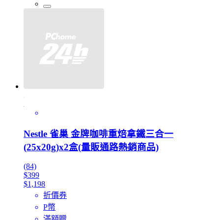
Nestle 雀巢 金牌咖啡重焙拿鐵三合一
(25x20g)x2盒(量販通路熱銷商品)
(84)
$399
$1,198
折價券
P幣
滿額贈