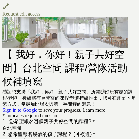
Request edit access
【 我好，你好！親子共好空
間】台北空間 課程/營隊活動
候補填寫
感謝您支持「我好，你好！親子共好空間」所開辦好玩有趣的課
程/營隊，後續將有更豐富的課程/營隊持續推出，您可在此留下聯
繫方式，掌握加開場次與第一手課程的消息！
Sign in to Google
to save your progress.
Learn more
* Indicates required question
1.. 您希望報名哪個親子共好空間的課程?
*
台北空間
2. 您希望報名幾歲的孩子課程？ (可複選)
*