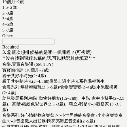
10個月~2歲
1.5~2歲
2~3歲
3~4歲
4~5歲
5~7歲
Other:
Required
3. 您這次想排候補的是哪一個課程？(可複選)
**沒有找到課程名稱的話,可以點選其他填寫**
*
音樂:寶寶音樂課 (6M-1.3Y)
寶寶抱抱課 (10個月~2歲)
親子共好小時光(2~4歲)
親子共好萌時光(2~4.5歲)僅限上過小時光系列課程舊生
食農系列:烘焙輕鬆玩(2.5~5歲)/食物變變變(2~4歲)/水果魔術師
(2~4歲)
幼兒發展系列:初階-動物好朋友(1.5~2歲)、中階-家中小幫手(2~2.5
歲)、高階-繽紛色彩世界(2.5~3歲)、獨立-我是小小觀察家 (3~3.5
歲)
音樂系列:好心情動物音樂祭 /小小世界傳統音樂會 /小小音樂協奏
曲/小小音樂職人出任務/閃亮亮海底音樂劇(2~5歲)
七感遊戲系列: 感官遊戲，好吃又好玩(1.5~2.5歲)/叭叭七感列車，