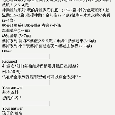
啟航！(2.5~4歲)
律動體能系列: 我的身體叭底叭底！(1.5~2歲)/我的健康寶寶！動
滋動(1.5~2歲)/搖擺律動！金勾椎 (2~4歲)/搖咧～水水永續小尖兵
(2~4歲)
家長紓壓系列:家長藝術療癒舒心課
親職講座(2~4歲)
幼兒營隊 (5~7歲)
藝術系列:藝術不藝塑(2.5~5歲) / 永續生活藝起來(3~6歲)
藝術系列:小手玩藝術 藝起迺夜市/藝起去旅行 (2~5歲)
Other:
Required
4..這次想排候補的課程是幾月幾日星期幾?
例: 8/8(四)
**如果全系列課程都想候補可以寫全系列**
*
Your answer
基本資料
您的姓名
*
Your answer
孩子的姓名