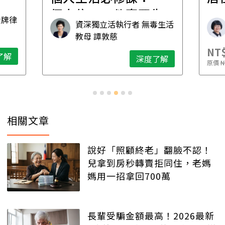
先
毒生活
林黛羚
NT$2,900
NT$
深度了解
了解
原價
NT$5,600
原價
N
相關文章
說好「照顧終老」翻臉不認！
兒拿到房秒轉賣拒同住，老媽
媽用一招拿回700萬
長輩受騙金額最高！2026最新