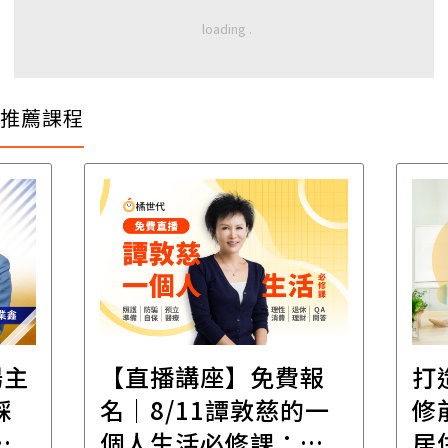
推薦課程
遺
報
打造安心住的家｜裝
財
一
修前必懂！住到老的
產
一
居住規劃全攻略