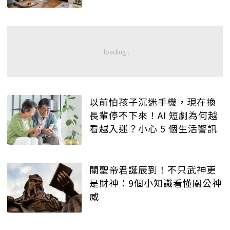
以前怕孩子沉迷手機，現在換
長輩停不下來！AI 短劇為何越
看越入迷？小心 5 個生活警訊
關聖帝君誕辰到！不只武神更
是財神：9個小知識看懂關公神
威