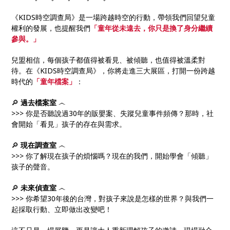
《KIDS時空調查局》是一場跨越時空的行動，帶領我們回望兒童
權利的發展，也提醒我們
「童年從未遠去，你只是換了身分繼續
參與。」
兒盟相信，每個孩子都值得被看見、被傾聽，也值得被溫柔對
待。在《KIDS時空調查局》，你將走進三大展區，打開一份跨越
時代的
「童年檔案」
：
🔎
過去檔案室
෴
>>> 你是否聽說過30年的販嬰案、失蹤兒童事件頻傳？那時，社
會開始「看見」孩子的存在與需求。
🔎
現在調查室
෴
>>> 你了解現在孩子的煩惱嗎？現在的我們，開始學會「傾聽」
孩子的聲音。
🔎
未來偵查室
෴
>>> 你希望30年後的台灣，對孩子來說是怎樣的世界？與我們一
起採取行動、立即做出改變吧！