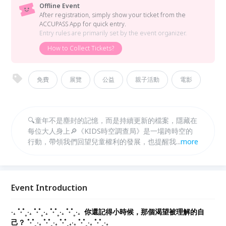
Offline Event
After registration, simply show your ticket from the
ACCUPASS App for quick entry.
Entry rules are primarily set by the event organizer.
How to Collect Tickets?
免費
展覽
公益
親子活動
電影
🔍童年不是塵封的記憶，而是持續更新的檔案，隱藏在
每位大人身上🔎《KIDS時空調查局》是一場跨時空的
行動，帶領我們回望兒童權利的發展，也提醒我們「童
...
more
年從未遠去，你只是換了身分繼續參與。」 自1990年
代台灣宣示遵守《兒童權利公約》以來，兒福聯盟持續
推動倡議與服務，讓「以孩子為主體」的理念落實於生
活。展覽串聯過去、現在與未來，從教育落差、家庭支
Event Introduction
持到社會共好，邀請你一起追蹤線索、傾聽孩子的聲
音，並想像2050年的世界。 讓我們打開這份跨時空的
‧₊ ˚˖˚˳‧₊ ˚˖˚˳‧₊ ˚˖˚˳‧₊ ˚˖˚˳‧₊
你還記得小時候，那個渴望被理解的自
檔案，讓童年的力量，繼續推動未來。
己？
˚˖˚˳‧₊ ˚˖˚˳‧₊ ˚˖˚˳₊‧₊ ˚˖˚˳‧₊ ˚˖˚˳‧₊