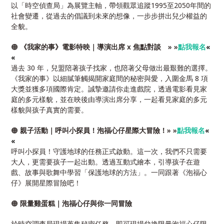
以「時空偵查局」為展覽主軸，帶領觀眾追蹤1995至2050年間的
社會變遷，從過去的倡議到未來的想像，一步步拼出兒少權益的
全貌。
🟠
《我家的事》
電影特映｜導演出席 x 焦點對談 » »
點我報名
«
«
過去 30 年，兒盟陪著孩子找家，也陪著父母做出最艱難的選擇。
《我家的事》以細膩筆觸揭開家庭間的秘密與愛，入圍金馬 8 項
大獎並獲多項國際肯定。誠摯邀請你走進戲院，透過電影看見家
庭的多元樣貌，並在映後由導演出席分享，
一起看見家庭的多元
樣貌與孩子真實的需要。
🟠
親子活動｜呼叫小探員！泡福心仔星際大冒險！» »
點我報名
«
«
呼叫小探員！守護地球的任務正式啟動。這一次，我們不只需要
大人，更需要孩子一起出動。透過互動式繪本，引導孩子在遊
戲、故事與歌舞中學習「保護地球的方法」。一同跟著《泡福心
仔》展開星際冒險吧！
🟠
限量雞蛋糕｜泡福心仔與你一同冒險
於時空調查局現場蒐集秘密任務，即可現場兌換限量泡福心仔限