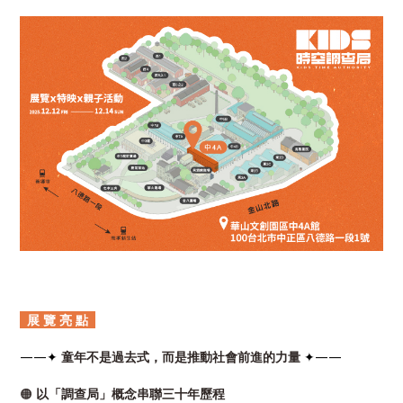
展 覽 亮 點
——✦
童年不是過去式，而是推動社會前進的力量
✦——
🟠
以「調查局」概念串聯三十年歷程