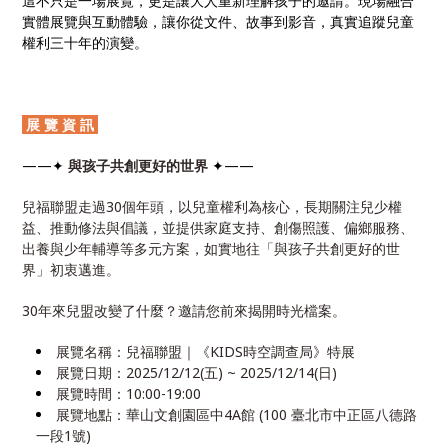
這不只是一場展覽，更是讓大人重新理解孩子的邀請。現場融合
實體展覽與互動體驗，讓你從文件、故事到影音，真實追蹤兒童
權利三十年的演變。
展 覽 資 訊
——✦
與孩子共創更好的世界
✦——
兒福聯盟走過30個年頭，以兒童權利為核心，長期關注兒少權
益、推動修法與倡議，並提供家庭支持、創傷照護、偏鄉服務、
出養與少年輔導等多元方案，如實地往「與孩子共創更好的世
界」初衷邁進。
30年來兒盟改變了什麼？邀請您前來揭開時光檔案。
展覽名稱：兒福聯盟｜《KIDS時空調查局》特展
展覽日期：2025/12/12(五) ~ 2025/12/14(日)
展覽時間：10:00-19:00
展覽地點：華山文創園區中4A館 (100 臺北市中正區八德路
一段1號)