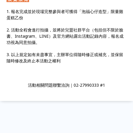
1. 報名完成並於現場完整參與者可獲得「泡福心仔造型」限量雞
蛋糕乙份
2. 活動全程會進行拍攝，並將於兒盟社群平台（包括但不限於臉
書、Instagram、LINE）及官方網站露出活動記錄內容，報名成
功視為同意拍攝。
3. 以上規定如有未盡事宜，主辦單位得隨時修正或補充，並保留
隨時修改及終止本活動之權利
活動相關問題聯繫洽詢｜02-27990333 #1