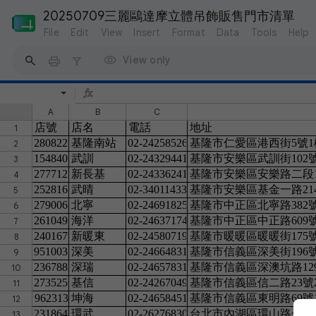
20250709三麗鷗達摩立體吊飾販售門市清單
File
Edit
View
Insert
Format
Data
Tools
Help
View only
A
B
C
店號
店名
電話
地址
1
280822
基隆南站
02-24258526
基隆市仁愛區港西街5號1
2
154840
武訓
02-24329441
基隆市安樂區武訓街102
3
277712
新長基
02-24336241
基隆市安樂區安樂路二段1
4
252816
武晴
02-34011433
基隆市安樂區基金一路214
5
279006
北寧
02-24691825
基隆市中正區北寧路382號3
6
261049
海洋
02-24637174
基隆市中正區中正路609
7
240167
新暖東
02-24580719
基隆市暖暖區暖暖街175號
8
951003
深美
02-24664831
基隆市信義區深美街196
9
236788
深瑞
02-24657831
基隆市信義區深澳坑路12
10
273525
基信
02-24267049
基隆市信義區信二路23號2
11
962313
坤海
02-24658451
基隆市信義區東明路69號
12
231864
環武
02-26276830
台北市內湖區環山路一段
13