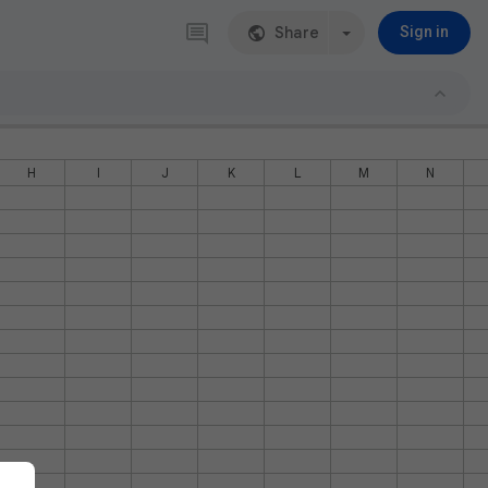
Share
Sign in
H
I
J
K
L
M
N