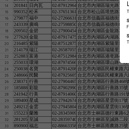
201841
日內瓦
02-87912964
台北市內湖區瑞光路76巷5
14
990352
松禾
02-37651361
台北市松山區塔悠路31號
15
279877
福中
02-27266631
台北市信義區福德街159號
16
243339
廣鳴
02-27598850
台北市信義區福德街88號
17
209502
金碧
02-27900454
台北市內湖區金龍路219號
18
277620
金龍
02-87917475
台北市內湖區內湖路二段40
19
216485
紫陽
02-87512875
台北市內湖區紫陽里陽光街
20
214179
瑞江
02-26587055
台北市內湖區瑞陽里江南街7
21
252883
富港
02-87512984
台北市內湖區港墘路46號4
22
255033
環湖
02-87974566
台北市內湖區環山路一段7
23
250038
名寶
02-87914208
台北市內湖區民權東路六段1
24
248666
民醫
02-87925605
台北市內湖區民權東路六段1
25
238371
行善
02-27904465
台北市內湖區行善路468號
26
185888
彩龍
02-87902990
台北市內湖區行善路35號
27
241942
行美
02-87914060
台北市內湖區行善路191號
28
189400
星成
02-27942674
台北市內湖區星雲街17號1
29
249212
金雲
02-27945804
台北市內湖區星雲街136
30
155223
蘭雅
02-28345909
台北市士林區德行東路6之
31
281205
至誠
02-28359740
台北市士林區至誠路二段3
32
890900
福志
02-88663358
台北市士林區雨農路25號
33