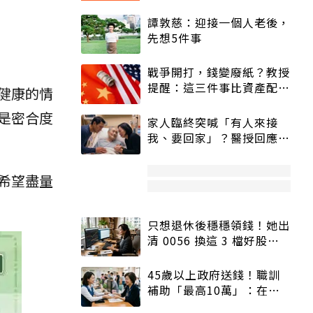
譚敦慈：迎接一個人老後，
先想5件事
戰爭開打，錢變廢紙？教授
提醒：這三件事比資產配置
健康的情
更重要！
是密合度
家人臨終突喊「有人來接
我、要回家」？醫授回應方
式快學：避免抱憾終生
希望盡量
只想退休後穩穩領錢！她出
清 0056 換這 3 檔好股：
股價高點照樣買
45歲以上政府送錢！職訓
補助「最高10萬」：在
職、待業都能申請