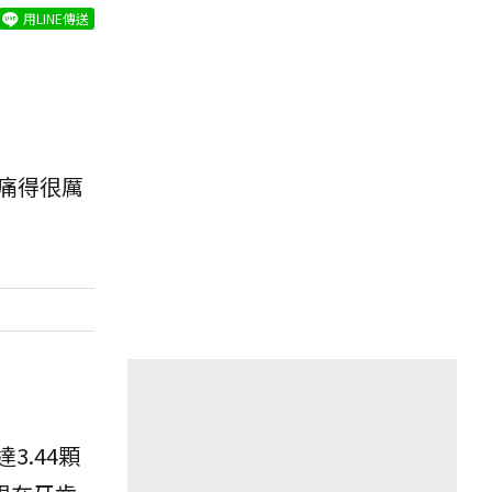
用LINE傳送
痛得很厲
3.44顆