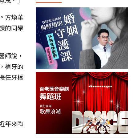
意思。」
。方煥華
課的同學
醫師說，
。植牙的
擔任牙橋
近年來陶