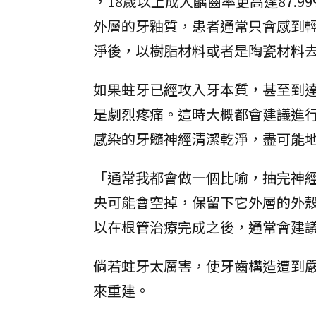
，18歲以上成人齲齒率更高達87.
外層的牙釉質，患者通常只會感到
淨後，以樹脂材料或者是陶瓷材料
如果蛀牙已經攻入牙本質，甚至到
是劇烈疼痛。這時大概都會建議進
感染的牙髓神經清潔乾淨，盡可能
「通常我都會做一個比喻，抽完神
央可能會空掉，保留下它外層的外
以在根管治療完成之後，通常會建
倘若蛀牙太厲害，使牙齒構造遭到
來重建。