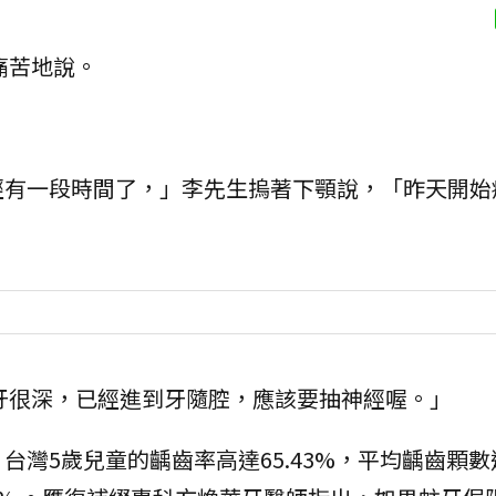
痛苦地說。
經有一段時間了，」李先生摀著下顎說，「昨天開始
牙很深，已經進到牙隨腔，應該要抽神經喔。」
灣5歲兒童的齲齒率高達65.43%，平均齲齒顆數達