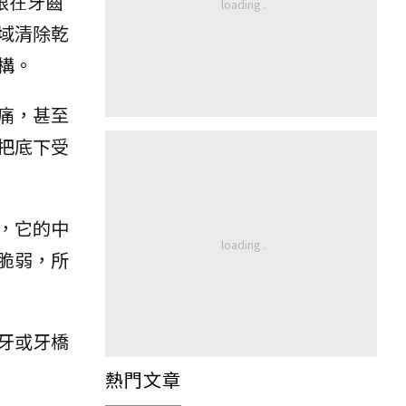
限在牙齒
域清除乾
構。
痛，甚至
把底下受
，它的中
脆弱，所
牙或牙橋
熱門文章