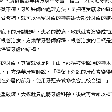
99% 。贋復補綴專科方煥華牙醫師指出，如果蛀牙侷
輕微不適，牙科醫師的處理方法，是把遭受感染的區
去做修補，就可以保留牙齒的神經跟大部分牙齒的結
達底下的牙髓腔時，患者的酸痛、敏感就會演變成抽
行根管治療，方煥華牙醫師解釋，根管治療的目標是
地保留牙齒的結構。
經的牙齒，其實就像是阿里山上那棵被雷擊過的神木
殼，」方煥華牙醫師說，「僅留下外殼的牙齒會變得
議在外層的部分，使用牙冠去做修復會比較合適。」
嚴重破壞，大概就只能將牙齒移除，後續再考慮以植