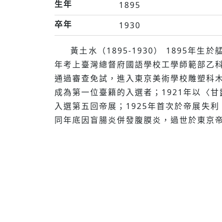
生年
1895
卒年
1930
黃土水（1895-1930） 1895
年考上臺灣總督府國語學校工學師範部乙科
通過審查免試，進入東京美術學校雕塑科木
成為第一位臺籍的入選者；1921年以〈甘
入選第五回帝展；1925年首次於帝展失利
同年底因盲腸炎併發腹膜炎，過世於東京