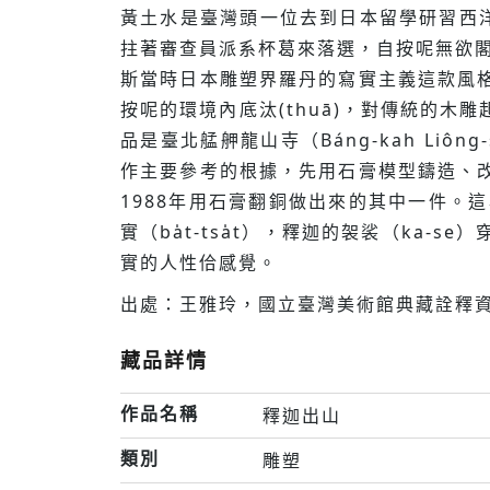
黃土水是臺灣頭一位去到日本留學研習西洋雕
拄著審查員派系杯葛來落選，自按呢無欲閣
斯當時日本雕塑界羅丹的寫實主義這款風
按呢的環境內底汰(thuā)，對傳統的
品是臺北艋舺龍山寺（Báng-kah Liông
作主要參考的根據，先用石膏模型鑄造、
1988年用石膏翻銅做出來的其中一件。這
實（ba̍t-tsa̍t），釋迦的袈裟（k
實的人性佮感覺。
出處：王雅玲，國立臺灣美術館典藏詮釋資
藏品詳情
作品名稱
釋迦出山
類別
雕塑