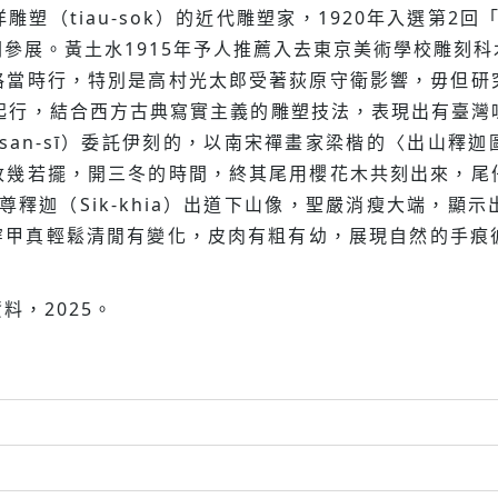
塑（tiau-sok）的近代雕塑家，1920年入選第2回
參展。黃土水1915年予人推薦入去東京美術學校雕刻
格當時行，特別是高村光太郎受著荻原守衛影響，毋但研
木雕起行，結合西方古典寫實主義的雕塑技法，表現出有臺
-san-sī）委託伊刻的，以南宋禪畫家梁楷的〈出山釋迦圖〉（Ts
改幾若擺，開三冬的時間，終其尾用櫻花木共刻出來，尾
尊釋迦（Sik-khia）出道下山像，聖嚴消瘦大端，
a-se）穿甲真輕鬆清閒有變化，皮肉有粗有幼，展現自然
料，2025。