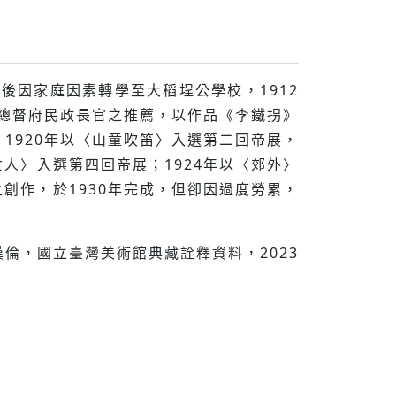
，而後因家庭因素轉學至大稻埕公學校，1912
灣總督府民政長官之推薦，以作品《李鐵拐》
1920年以〈山童吹笛〉入選第二回帝展，
女人〉入選第四回帝展；1924年以〈郊外〉
之創作，於1930年完成，但卻因過度勞累，
漢倫，國立臺灣美術館典藏詮釋資料，2023