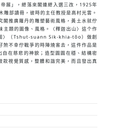
「帝展」，紲落來閣連紲入選三改，1925年
科木雕部讀冊，彼時的主任教授是高村光雲。
究閣推廣羅丹的雕塑藝術風格，黃土水就佇
灣味主題的圖像、風格。〈釋迦出山〉這个作
hut-suann Sik-khia-tôo）做創
仔煞不幸佇戰爭的時陣燒害去，這件作品是
顯示出自在慈悲的神貌；造型圓圓在穩、結構密
的手痕彼款視覺質感，整體和諧完美，而且發出真