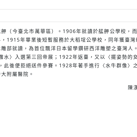
年生於艋舺（今臺北市萬華區）。1906年就讀於艋舺公學校
，1915年畢業後短暫服務於大稻埕公學校，同年獲臺
雕部就讀，為首位飄洋日本留學鑽研西洋雕塑之臺灣人。
露水〉入選第三回帝展；1922年返臺，又以〈擺姿勢的
，此後便拒絕送件參賽。1928年著手進行〈水牛群像〉
帝大附屬醫院。
陳