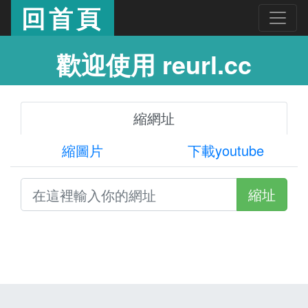
回首頁
歡迎使用 reurl.cc
縮網址
縮圖片
下載youtube
縮址