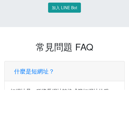
加入 LINE Bot
常見問題 FAQ
什麼是短網址？
短網址是一種將長網址轉換成簡短網址的服
務，讓您可以更方便地分享連結。
使用短網址有什麼好處？