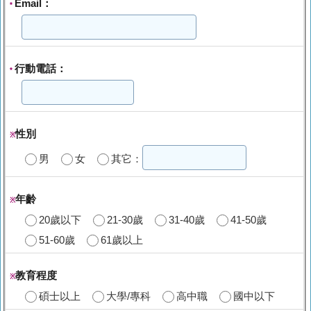
Email：
*
行動電話：
*
性別
※
男
女
其它：
年齡
※
20歲以下
21-30歲
31-40歲
41-50歲
51-60歲
61歲以上
教育程度
※
碩士以上
大學/專科
高中職
國中以下