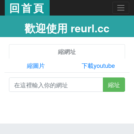
回首頁
歡迎使用 reurl.cc
縮網址
縮圖片
下載youtube
縮址