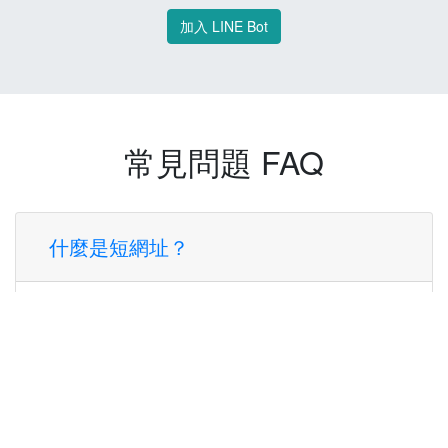
加入 LINE Bot
常見問題 FAQ
什麼是短網址？
短網址是一種將長網址轉換成簡短網址的服
務，讓您可以更方便地分享連結。
使用短網址有什麼好處？