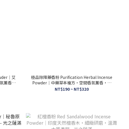
owder｜艾
極品除障藥香粉 Purification Herbal Incense
氛薰香粉
Powder｜中藥草本複方・空間香氛薰香・沉
淨淨化儀式・磁場清理 - 光之薩滿
NT$190 ~ NT$320