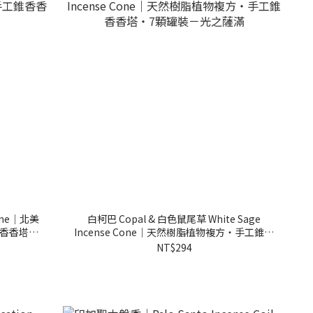
Cone｜北美
白柯巴 Copal & 白色鼠尾草 White Sage
香香塔－
Incense Cone｜天然樹脂植物複方・手工錐香
香塔・7顆罐裝－光之薩滿
NT$294