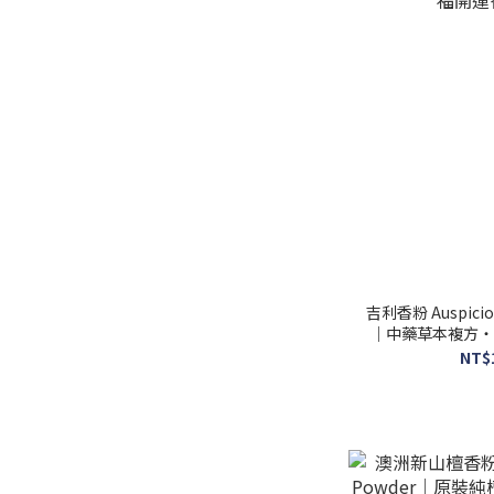
吉利香粉 Auspiciou
｜中藥草本複方・
韻
NT$