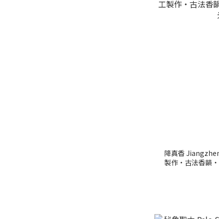
降真香 Jiangzhe
製作・古法香韻・