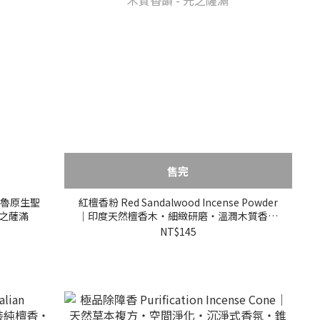
售完
｜秘魯原生聖
紅檀香粉 Red Sandalwood Incense Powder
光之薩滿
｜印度天然檀香木・細緻研磨・溫潤木質香韻
- 光之薩滿
NT$145