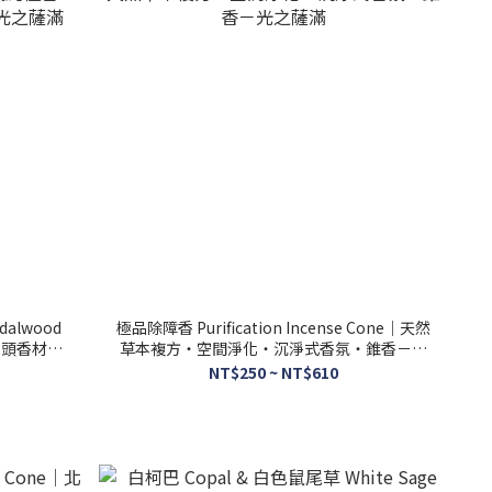
dalwood
極品除障香 Purification Incense Cone｜天然
樹頭香材・
草本複方・空間淨化・沉淨式香氛・錐香－光
之薩滿
NT$250 ~ NT$610