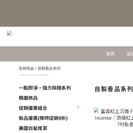
首頁
認
全部商品
/
自製香品系列
一點即淨・強力除障系列
自製香品系
精選商品
促銷優惠組合
新品優惠(限時促銷9折)
美國白鼠尾草