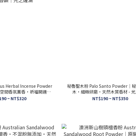
s Herbal Incense Powder
秘魯聖木粉 Palo Santo Powder
空間香氛薰香・祈福開運香
木・細緻研磨・天然木質香材 - 
｜光之薩滿
190 ~ NT$320
NT$190 ~ NT$350