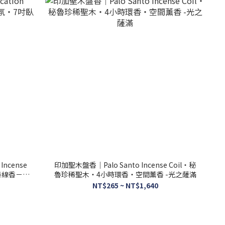
Incense
印加聖木盤香｜Palo Santo Incense Coil・秘
香線香－光
魯珍稀聖木・4小時環香・空間薰香 -光之薩滿
NT$265 ~ NT$1,640