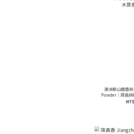
澳洲新山檀香粉 Aus
Powder｜原
木質
NT$