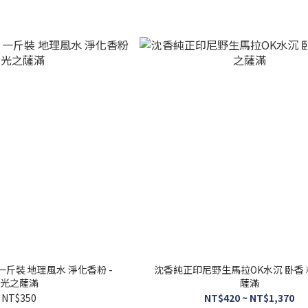
一斤裝 地理風水 淨化香粉 -
沈香純正印尼野生馬拉OK水沉 卧香
光之薩滿
薩滿
NT$350
NT$420 ~ NT$1,370