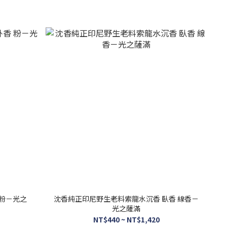
 粉－光之
沈香純正印尼野生老料索龍水沉香 臥香 線香－
光之薩滿
NT$440 ~ NT$1,420