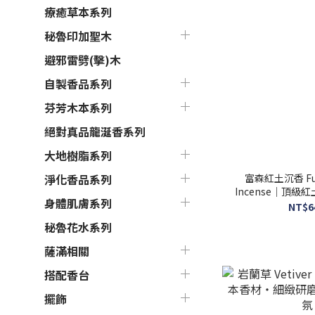
療癒草本系列
秘魯印加聖木
避邪雷劈(擊)木
自製香品系列
芬芳木本系列
絕對真品龍涎香系列
大地樹脂系列
富森紅土沉香 Fuse
淨化香品系列
Incense｜頂
身體肌膚系列
吋臥香
NT$6
秘魯花水系列
薩滿相關
搭配香台
擺飾