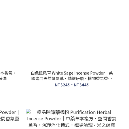
然草本香氣・
白色鼠尾草 White Sage Incense Powder｜美
 - 光之薩滿
國進口天然鼠尾草・精緻研磨・植物香氛香粉
-光之薩滿
NT$245 ~ NT$445