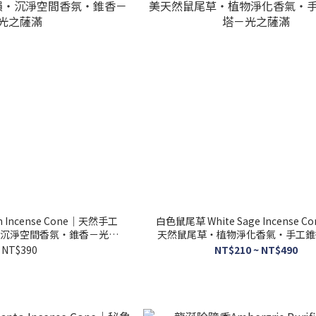
n Incense Cone｜天然手工
白色鼠尾草 White Sage Incense 
沉淨空間香氛・錐香－光之
天然鼠尾草・植物淨化香氣・手工錐
薩滿
光之薩滿
NT$390
NT$210 ~ NT$490