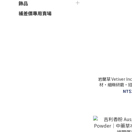
飾品
補差價專用賣場
岩蘭草 Vetiver 
材・細緻研磨・招
NT$