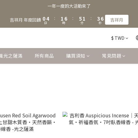
2
6
3
8
7
3
5
7
一年一度的大活動來了
1
5
2
7
6
2
4
6
0
4
:
1
6
:
5
1
:
3
5
吉祥月 年度回饋
吉祥月
日
時
分
秒
3
0
5
4
0
2
4
2
4
3
1
3
$
TWD
1
3
2
0
2
0
2
1
1
1
0
0
識光之薩滿
所有商品
購買須知
常見問題
0
列