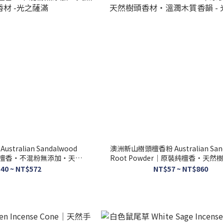
tralian Sandalwood
澳洲新山樹頭檀香粉 Australian San
裝純檀香・不混粉無添加・天然
Root Powder｜原裝純檀香・天然
香材 -光之薩滿
溫潤木質香韻 - 光之薩滿
40 ~ NT$572
NT$57 ~ NT$860