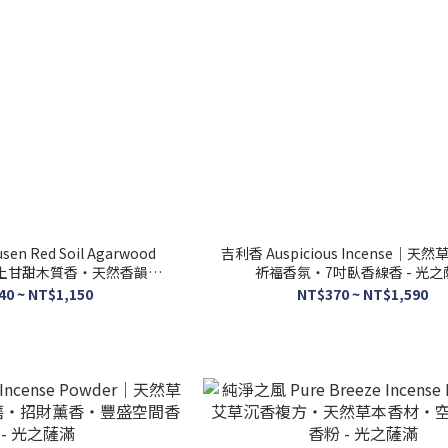
n Red Soil Agarwood
吉利香 Auspicious Incense｜天
級紅土甘甜木質香・天然香韻・7
祈福香氛・7吋臥香線香
線香 -光之薩滿
40 ~ NT$1,150
NT$370 ~ NT$1,590