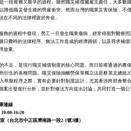
是一段複雜又艱辛的過程。雖然職災補償屬雇主責任，大多數
以降低職災發生後的勞雇衝突。然而台灣的職業災害保險，不
須在不同的法律裡疲於奔命。
服務的過程中發現，勞工一旦發生職業傷病，經常得面對醫療照
曠日費時的法律程序、無法工作造成的經濟困頓，以及尋求補償
擇放棄。
的不足，是現行職災補償制度的核心問題。而日前甫通過的農
所衍生的各種問題。職災保險抽離勞保單獨立法是蔡英文總統20
入草擬程序之際，實有必要針對制度設計，尤其牽涉跨部會整
個案出發進行分析，並針對修法方向提出討論，共同打造一個公
康連線
:00-16:20
室（台北市中正區濟南路一段2-1號3樓）