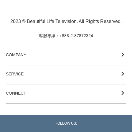
2023 © Beautiful Life Television. All Rights Reserved.
客服專線：+886-2-87872324
COMPANY
SERVICE
CONNECT
FOLLOW US: