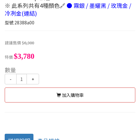
※ 此系列共有4種顏色🔗
● 霧銀 / 墨耀黑 / 玫瑰金 /
冷冽金(連結)
型號
28388a00
建議售價
$6,300
$3,780
特價
數量
-
+
加入購物車