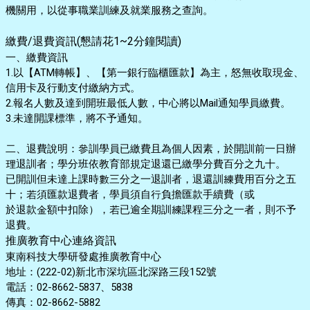
機關用，以從事職業訓練及就業服務之查詢。
繳費/退費資訊(懇請花1~2分鐘閱讀)
一、繳費資訊
1.以【ATM轉帳】、【第一銀行臨櫃匯款】為主，怒無收取現金、
信用卡及行動支付繳納方式。
2.報名人數及達到開班最低人數，中心將以Mail通知學員繳費。
3.未達開課標準，將不予通知。
二、退費說明：參訓學員已繳費且為個人因素，於開訓前一日辦
理退訓者；學分班依教育部規定退還已繳學分費百分之九十。
已開訓但未達上課時數三分之一退訓者，退還訓練費用百分之五
十；若須匯款退費者，學員須自行負擔匯款手續費（或
於退款金額中扣除），若已逾全期訓練課程三分之一者，則不予
退費。
推廣教育中心連絡資訊
東南科技大學研發處推廣教育中心
地址：(222-02)新北市深坑區北深路三段152號
電話：02-8662-5837、5838
傳真：02-8662-5882