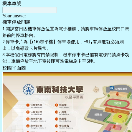
機車車號
Your answer
機車停放問題
1.開課當日因機車停放位置為電子柵欄，請將車輛停放至校門口馬
路前的停車格內。
2.停車卡片為【(16)志平樓】停車場使用，卡片有刷進就必須刷
出，以免導致卡片異常。
3.本校假日電梯將有門禁限制，機車停車卡已備有電梯門禁刷卡功
能，車輛停放至地下室後即可進電梯刷卡至5樓。
校園平面圖