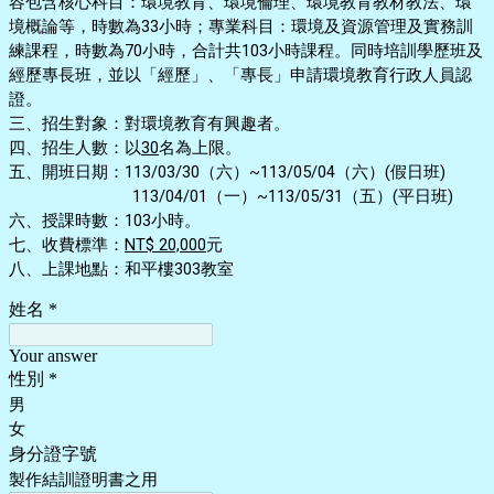
容包含核心科目：環境教育、環境倫理、環境教育教材教法、環
境概論等，時數為33小時；專業科目：環境及資源管理及實務訓
練課程，時數為70小時，合計共103小時課程。同時培訓學歷班及
經歷專長班，並以「經歷」、「專長」申請環境教育行政人員認
證。
三、招生對象：對環境教育有興趣者。
四、招生人數：以
30
名為上限。
五、開班日期：113/03/30（六）~113/05/04（六）(假日班)
113/04/01（一）~113/05/31（五）(平日班)
六、授課時數：103小時。
七、收費標準：
NT$ 20,000
元
八、上課地點：和平樓303教室
姓名
*
Your answer
性別
*
男
女
身分證字號
製作結訓證明書之用