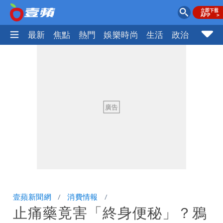
最新
焦點
熱門
娛樂時尚
生活
政治
社會
壹蘋新聞網
消費情報
止痛藥竟害「終身便秘」？鴉