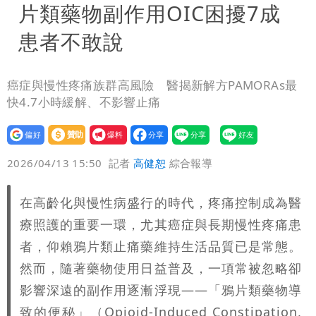
片類藥物副作用OIC困擾7成
患者不敢說
分享
癌症與慢性疼痛族群高風險 醫揭新解方PAMORAs最
快4.7小時緩解、不影響止痛
設為
贊助
我要
偏好
壹蘋
爆料
2026/04/13 15:50
記者
高健恕
綜合報導
在高齡化與慢性病盛行的時代，疼痛控制成為醫
療照護的重要一環，尤其癌症與長期慢性疼痛患
者，仰賴鴉片類止痛藥維持生活品質已是常態。
然而，隨著藥物使用日益普及，一項常被忽略卻
影響深遠的副作用逐漸浮現——「鴉片類藥物導
致的便秘」（Opioid-Induced Constipation,