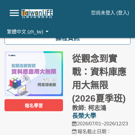
您尚未登入 (
登入
)
跳到主要內容
繁體中文 ‎(zh_tw)‎
課程資訊
從觀念到實
戰：資料庫應
用大無限
(2026夏季班)
報名學習
教師: 柯志鴻
長榮大學
2026/07/01~2026/12/23
報名截止日期：