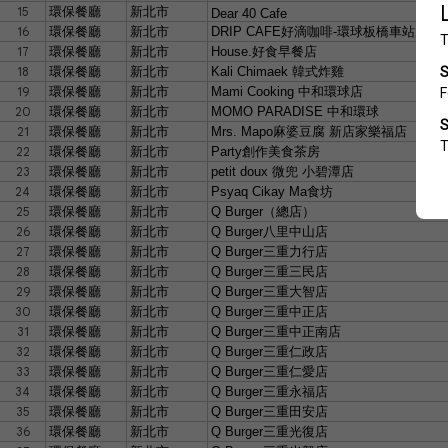
15
環保餐廳
新北市
Dear 40 Cafe
16
環保餐廳
新北市
DRIP CAFE
好滴咖啡
-
環球板橋車站店
17
環保餐廳
新北市
House.
好食早餐店
18
環保餐廳
新北市
Kali Chimaek
韓式炸雞
19
環保餐廳
新北市
Mami Cooking
中和環球店
20
環保餐廳
新北市
MOMO PARADISE
中和環球
21
環保餐廳
新北市
Mrs. Mapo
麻婆豆腐 新店家樂福店
22
環保餐廳
新北市
Party
創作美食茶房
23
環保餐廳
新北市
petit doux
微兜 小碧潭店
24
環保餐廳
新北市
Psyaq Cikay Ma
食坊
25
環保餐廳
新北市
Q Burger
（總店）
26
環保餐廳
新北市
Q Burger
八里中山店
27
環保餐廳
新北市
Q Burger
三重力行店
28
環保餐廳
新北市
Q Burger
三重三民店
29
環保餐廳
新北市
Q Burger
三重大智店
30
環保餐廳
新北市
Q Burger
三重中正店
31
環保餐廳
新北市
Q Burger
三重中正南店
32
環保餐廳
新北市
Q Burger
三重仁政店
33
環保餐廳
新北市
Q Burger
三重仁愛店
34
環保餐廳
新北市
Q Burger
三重永福店
35
環保餐廳
新北市
Q Burger
三重田安店
36
環保餐廳
新北市
Q Burger
三重光復店