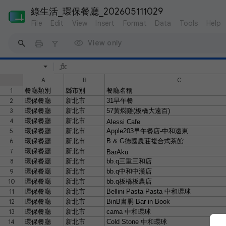
綠生活_環保餐廳_202605111029
File
Edit
View
Insert
Format
Data
Tools
Help
View only
A
B
C
1
餐廳類別
縣市別
餐廳名稱
2
環保餐廳
新北市
31
早午餐
3
環保餐廳
新北市
57
黃燜雞
(
板橋大遠百
)
4
環保餐廳
新北市
Alessi Cafe
5
環保餐廳
新北市
Apple203
早午餐店
-
中和遠東
6
環保餐廳
新北市
B & G
德國農莊複合式茶館
7
環保餐廳
新北市
BarAku
8
環保餐廳
新北市
bb.q
三重三和店
9
環保餐廳
新北市
bb.q
中和中漢店
10
環保餐廳
新北市
bb.q
板橋板農店
11
環保餐廳
新北市
Bellini Pasta Pasta
中和環球
12
環保餐廳
新北市
BinB
書䏱
Bar in Book
13
環保餐廳
新北市
cama
中和環球
14
環保餐廳
新北市
Cold Stone
中和環球