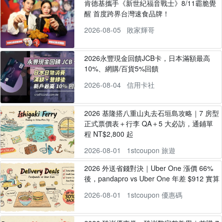
肯德基攜手《新世紀福音戰士》8/11霸脆覺
醒 首度跨界台灣速食品牌！
2026-08-05
敗家輝哥
2026永豐現金回饋JCB卡，日本滿額最高
10%、網購/百貨5%回饋
2026-08-04
信用卡社
2026 基隆搭八重山丸去石垣島攻略｜7 房型
正式票價表＋行李 QA＋5 大必訪，通鋪單
程 NT$2,800 起
2026-08-01
1stcoupon 旅遊
2026 外送省錢對決｜Uber One 漲價 66%
後，pandapro vs Uber One 年差 $912 實算
2026-08-01
1stcoupon 優惠碼