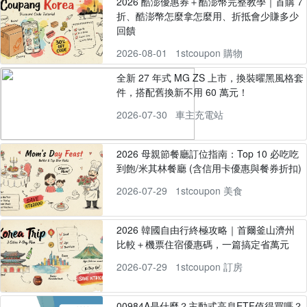
2026 酷澎優惠券＋酷澎幣完整教學｜首購 7
折、酷澎幣怎麼拿怎麼用、折抵會少賺多少
回饋
2026-08-01
1stcoupon 購物
全新 27 年式 MG ZS 上市，換裝曜黑風格套
件，搭配舊換新不用 60 萬元！
2026-07-30
車主充電站
2026 母親節餐廳訂位指南：Top 10 必吃吃
到飽/米其林餐廳 (含信用卡優惠與餐券折扣)
2026-07-29
1stcoupon 美食
2026 韓國自由行終極攻略｜首爾釜山濟州
比較＋機票住宿優惠碼，一篇搞定省萬元
2026-07-29
1stcoupon 訂房
00984A是什麼？主動式高息ETF值得買嗎？