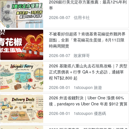
2026銀行美元定存方案推薦：最高12%年利
率
2026-08-07
信用卡社
不被看好但超搭？肯德基青花椒從炸雞跨界
甜點，全新「青花椒花生蛋撻」8月11日限
時兩周開賣
2026-08-07
敗家輝哥
2026 基隆搭八重山丸去石垣島攻略｜7 房型
正式票價表＋行李 QA＋5 大必訪，通鋪單
程 NT$2,800 起
2026-08-01
1stcoupon 旅遊
2026 外送省錢對決｜Uber One 漲價 66%
後，pandapro vs Uber One 年差 $912 實算
2026-08-01
1stcoupon 優惠碼