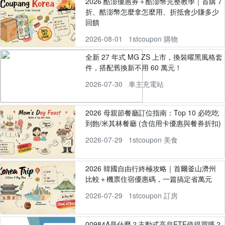
2026 酷澎優惠券＋酷澎幣完整教學｜首購 7
折、酷澎幣怎麼拿怎麼用、折抵會少賺多少
回饋
2026-08-01
1stcoupon 購物
全新 27 年式 MG ZS 上市，換裝曜黑風格套
件，搭配舊換新不用 60 萬元！
2026-07-30
車主充電站
2026 母親節餐廳訂位指南：Top 10 必吃吃
到飽/米其林餐廳 (含信用卡優惠與餐券折扣)
2026-07-29
1stcoupon 美食
2026 韓國自由行終極攻略｜首爾釜山濟州
比較＋機票住宿優惠碼，一篇搞定省萬元
2026-07-29
1stcoupon 訂房
00984A是什麼？主動式高息ETF值得買嗎？