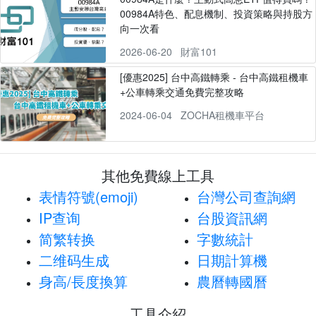
00984A特色、配息機制、投資策略與持股方
向一次看
2026-06-20
財富101
[優惠2025] 台中高鐵轉乘 - 台中高鐵租機車
+公車轉乘交通免費完整攻略
2024-06-04
ZOCHA租機車平台
其他免費線上工具
表情符號(emoji)
台灣公司查詢網
IP查询
台股資訊網
简繁转换
字數統計
二维码生成
日期計算機
身高/長度換算
農曆轉國曆
工具介紹