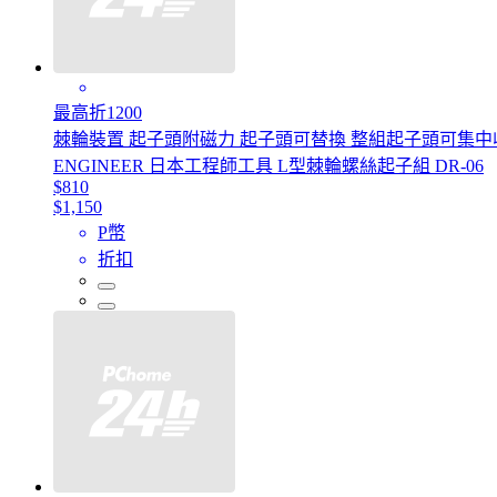
最高折1200
棘輪裝置 起子頭附磁力 起子頭可替換 整組起子頭可集中
ENGINEER 日本工程師工具 L型棘輪螺絲起子組 DR-06
$810
$1,150
P幣
折扣