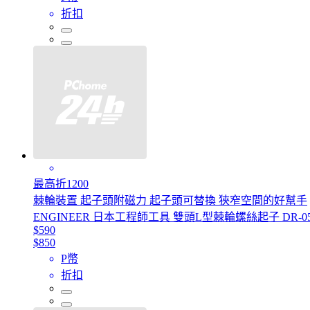
折扣
最高折1200
棘輪裝置 起子頭附磁力 起子頭可替換 狹窄空間的好幫手
ENGINEER 日本工程師工具 雙頭L型棘輪螺絲起子 DR-0
$590
$850
P幣
折扣