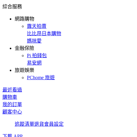
綜合服務
網路購物
露天拍賣
比比昂日本購物
媽咪愛
金融保險
Pi 拍錢包
易安網
旅遊娛樂
PChome 旅遊
最近看過
購物車
我的訂單
顧客中心
追蹤清單
退貨
會員設定
下載 APP