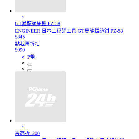
GT暴龍螺絲鉗 PZ-58
ENGINEER 日本工程師工具 GT暴龍螺絲鉗 PZ-58
$845
點我再折扣
$990
P幣
最高折1200