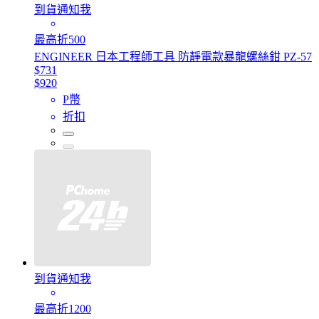
到貨通知我
最高折500
ENGINEER 日本工程師工具 防靜電款暴龍螺絲鉗 PZ-57
$731
$920
P幣
折扣
到貨通知我
最高折1200