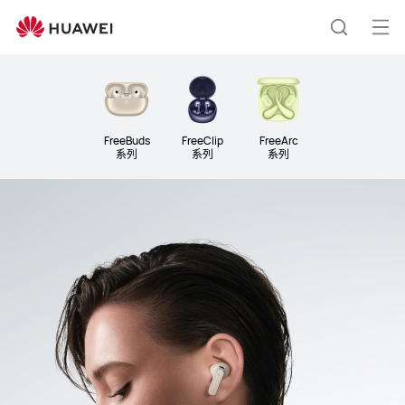
音
頻
打
蒐
開
選
索
單
FreeBuds
FreeClip
FreeArc
系列
系列
系列