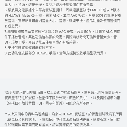
量大小、音源、環境干擾、產品功能及使用習慣而有所差異。
6. 續航與充電數據來自華為實驗室測試：耳機連接至執行 EMUI 15 或以上版本
的 HUAWEI Mate X6 手機，關閉 ANC，並於 AAC 格式、音量 50% 的條件下播
放音訊。實際結果可能因音量大小、音源、環境干擾、產品功能及使用習慣而
有所差異。
7. 續航數據來自華為實驗室測試：於 AAC 模式、音量 50%，且關閉 ANC 的條
件下播放音訊，其他功能皆為預設設定。實際續航時間可能因音量大小、音
源、環境干擾、產品功能及使用習慣而有所差異。
8. 支援的裝置型號可能有所不同。
9. 此功能僅支援部分 HUAWEI 手錶，實際支援情況依手錶型號而異。
*部分功能可能因地區而異。以上頁面中的產品圖片、影片展示內容僅供參考。
實際產品特性和規格（包括但不限於外觀、顏色和尺寸），以及實際顯示內容
（包括但不限於背景、UI、圖示和影片）可能會有所不同。
**以上頁面中的資料為理論值，均來自HUAWEI實驗室，於特定測試環境下所得
（請見各項具體說明），實際使用中可能因產品個別差異、軟體版本、使用條
件和環境因素不同而略有差異，請以實際使用的情況為準。