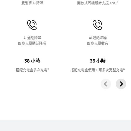
4
雙引擎 AI 降噪
開放式耳機設計支援 ANC
了解更多
AI 通話降噪
AI 通話降噪
四麥克風通話降噪
四麥克風收音
FreeArc 系列
38 小時
36 小時
5
6
搭配充電盒多次充電
搭配充電盒使用，可多次完整充電
HUAWEI FreeArc
了解更多