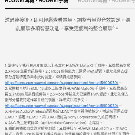
HUAWEI 耳機 × HUAWEI 手機
HUAWEI 耳機 × HUAWEI 
透過連接後，即可輕鬆查看電量、調整音量與音效設定，還
手錶連接耳機或喇叭，輕鬆從手腕上控制音樂播放與音量，
9
8
能體驗多項智慧功能，享受更便利的整合體驗
享受智慧便捷的操控體驗⁠
。
。
1. 當連接至執行 EMUI 15 或以上版本的 HUAWEI Mate X7 手機時，耳機最高支援
2.3 Mbps 無損音訊傳輸。2.3 Mbps 傳輸能力已通過 HWA 認證。此功能僅支援
部分搭載特定作業系統的裝置。詳細資訊請參閱：
https://consumer.huawei.com/en/support/content/en-us15900030/
。
2. 當連接至執行 EMUI 15 或以上版本的 HUAWEI Mate X6 手機時，耳機最高支
援 2.3 Mbps 無損音訊傳輸。2.3 Mbps 傳輸能力已通過 HWA 認證。此功能僅支
援部分搭載特定作業系統的裝置。詳細資訊請參閱：
https://consumer.huawei.com/en/support/content/en-us15900030/
。
3. Hi-Res Audio Wireless 認證基於 LDAC™ 高音質傳輸協定，播放裝置需支援
LDAC™ 協定。LDAC™ 與 LDAC 標誌為 Sony Corporation 的註冊商標。
4. ANC 為主動式降噪（Active Noise Cancellation）之縮寫。
5. 續航數據來自華為實驗室測試：耳機連接至 HUAWEI Mate 80 Pro，於 AAC
格式、音量 50% 的條件下播放音樂，並使用預設設定。實際續航時間可能因音