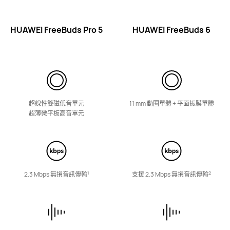
最新
HUAWEI FreeClip 2 S
HUAWEI FreeBuds Pro 5
HUAWEI FreeBuds 6
了解更多
超線性雙磁低音單元
11 mm 動圈單體 + 平面振膜單體
超薄微平板高音單元
HUAWEI FreeClip 2
了解更多
1
2
2.3 Mbps 無損音訊傳輸
支援 2.3 Mbps 無損音訊傳輸
HUAWEI FreeClip