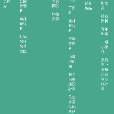
長簡
公園
常見
銷售
樹之
介
管理
問答
工商
地點
美
科
科
聯絡
植栽
農林
資訊
農林
資料
畜牧
畜牧
科
青年
科
創業
動物
市場
保護
二通
管理
教育
小旅
科
園區
行
山坡
嘉義
地範
市中
圍
央噴
觀光
水圓
前瞻
環修
建設
繕計
計畫
畫
民生
必需
品配
售站