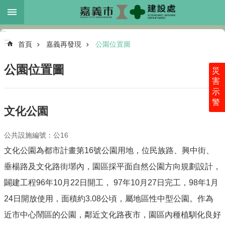
跳到主要內容區塊
:::
進
:::
階
首頁
嘉義再發現
公園位置圖
搜
尋
公園位置圖
災
害
示
警
本
文化公園
處
介
公共設施編號：公16
紹
文化公園為都市計畫第16號公園用地，位民族路、興中街、
各
垂楊路及文化路街墎內，園區採平面自然公園方向規劃設計，
科
業
闢建工程96年10月22日開工， 97年10月27日完工，98年1月
務
24日開放使用，面積約3.08公頃，屬地區性中型公園。作為
最
近市中心鬧區的公園，鄰近文化路夜市，園區內種植馴化良好
新