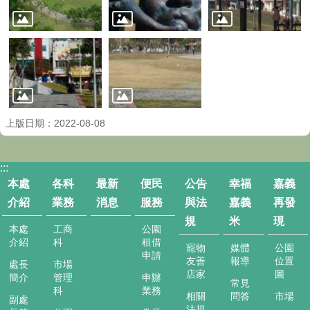
全
政
策
上版日期：2022-08-08
:::
本處
各科
最新
便民
公告
幸福
嘉義
介紹
業務
消息
服務
與法
嘉義
再發
規
米
現
本處
工商
公園
介紹
科
租借
寵物
媒體
公園
申請
友善
報導
位置
處長
市場
店家
圖
簡介
管理
申辦
常見
科
業務
相關
問答
市場
副處
法規