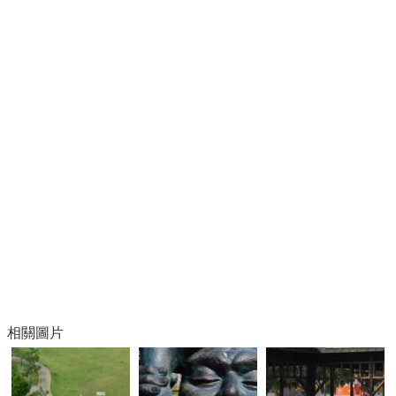
再
發
現
網
頁
導
覽
回
首
頁
嘉
義
市
政
府
相關圖片
網
站
安