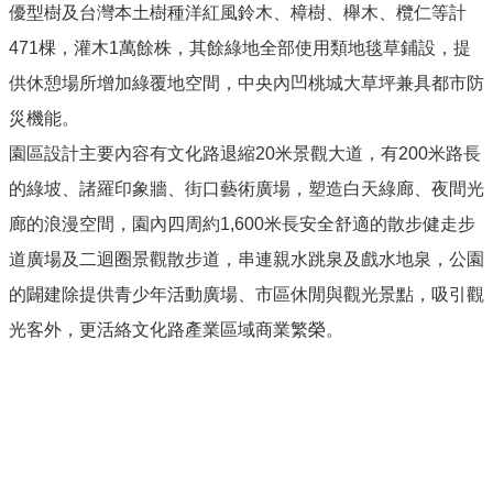
消
優型樹及台灣本土樹種洋紅風鈴木、樟樹、櫸木、欖仁等計
息
471棵，灌木1萬餘株，其餘綠地全部使用類地毯草鋪設，提
便
供休憩場所增加綠覆地空間，中央內凹桃城大草坪兼具都市防
民
災機能。
服
務
園區設計主要內容有文化路退縮20米景觀大道，有200米路長
公
的綠坡、諸羅印象牆、街口藝術廣場，塑造白天綠廊、夜間光
告
廊的浪漫空間，園內四周約1,600米長安全舒適的散步健走步
與
法
道廣場及二迴圈景觀散步道，串連親水跳泉及戲水地泉，公園
規
的闢建除提供青少年活動廣場、市區休閒與觀光景點，吸引觀
幸
光客外，更活絡文化路產業區域商業繁榮。
福
嘉
義
米
嘉
義