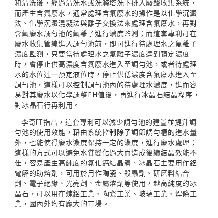
和清洗後，經過清洗水或洗滌塔洗下排入廢酸收集系統，
而產生含氟廢水，通常處理含氟廢水的操作是以化學沉澱
法、化學沉澱混凝法與離子交換法來處理含氟廢水，再對
含氟廢水調勻池的氟離子進行濃度監測；而這套專利可在
廢水收集管線進入調勻池前，即可進行待處理水之氟離子
濃度監測，只要當待處理水之氟離子濃度達到預定濃度
時，會停止供高濃度含氟廢水進入至調勻池，或者待處理
水的水位達一預定液位時，停止供低濃度含氟廢水進入至
調勻池，這樣可以控制調勻池內的待處理水濃度，進而容
易對其廢水以化學調整PH值後，再進行冰晶石結晶程序，
對冰晶石行再利用。
李奇旺指出，這套專利可以減少調勻池的建置並提升調
勻池的使用效能，藉由系統控制除了調節調勻槽的進水量
外，也能使得廢水濃度保持一定的濃度，進行廢水處理；
這樣的方式可以避免水質變化過大而造成後續結晶效能不
佳，容易產生高純度的氟化鈣結晶體，冰晶石主要用作鋁
電解的助熔劑，可用於用作陶瓷、殺蟲劑、研磨料結合
劑、電子絕緣、光亮劑、金屬溶劑等使用，越高純度的冰
晶石，可以用在煉鋁工業、陶瓷工業、玻璃工業、焊條工
業，國內外均有龐大的市場。