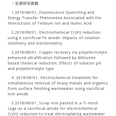
。近期研究獎勵
1.2018/08/01, Fluorescence Quenching and
Energy Transfer Phenomena Associated with the
Interactions of Terbium Ion and Humic Acid
2.2018/08/01, Electrochemical Cr(VI) reduction
using a sacrificial Fe anode: Impacts of solution
chemistry and stoichiometry
3.2018/08/01, Copper recovery via polyelectrolyte
enhanced ultrafiltration followed by dithionite
based chemical reduction: Effects of solution pH
and polyelectrolyte type
4. 2018/08/01, Electrochemical treatment for
simultaneous removal of heavy metals and organics
from surface finishing wastewater using sacrificial
iron anode
5.2018/08/01, Scrap iron packed in a Ti mesh
cage as a sacrificial anode for electrochemical
Cr(VI) reduction to treat electroplating wastewater