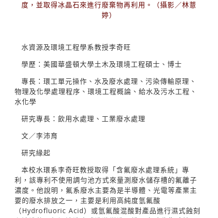
度，並取得冰晶石來進行廢棄物再利用。（攝影／林薏
婷）
水資源及環境工程學系教授李奇旺
學歷：美國華盛頓大學土木及環境工程碩士、博士
專長：環工單元操作、水及廢水處理、污染傳輸原理、
物理及化學處理程序、環境工程概論、給水及污水工程、
水化學
研究專長：飲用水處理、工業廢水處理
文／李沛育
研究緣起
本校水環系李奇旺教授取得「含氟廢水處理系統」專
利，該專利不使用調勻池方式來量測廢水儲存槽的氟離子
濃度。他說明，氟系廢水主要為是半導體、光電等產業主
要的廢水排放之一，主要是利用高純度氫氟酸
（Hydrofluoric Acid）或氫氟酸混酸對產品進行濕式蝕刻