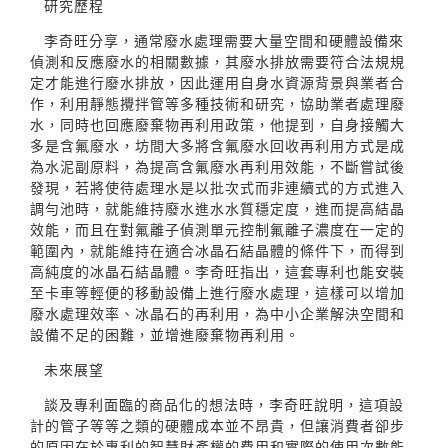
研究歷程
李奇旺分享，通常廢水處理需要大量空間和硬體設備來
偵測和反應廢水的相關數據，其廢水排放需要符合法規規
定才能進行廢水排放，因此運用自身水資源背景與業者合
作，利用靜態攪拌管等多種技術和研究，協助業者處理廢
水，同時也回應廢棄物再利用政策，他提到，自身接觸大
多是含氟廢水，坊間大多將含氟廢水回收再利用方式是成
為水泥副原料，為提高含氟廢水再利用效能，不斷嘗試後
發現，若將使待處理水是以批次式而非連續式的方式進入
調勻池時，就能維持廢水進水水質穩定度，進而提高結晶
效能，而且在對氟離子偵測單元控制氟離子濃度在一定的
範圍內，就能維持在適合冰晶石結晶體的條件下，而得到
高純度的冰晶石結晶體。李奇旺指出，這套專利也能安裝
至卡車等輕便的移動設備上進行廢水處理，這樣可以增加
廢水處理效率、冰晶石的再利用，為中小企業解決空間和
設備不足的困難，並增進廢棄物再利用。
未來展望
談及專利面臨的商品化的想法時，李奇旺說明，這項設
計的管子等等之類的硬體成本並不昂貴，但讓消費者卻步
的原因在於專利的智慧財產權的費用和實際的使用次數能