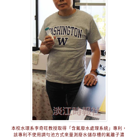
本校水環系李奇旺教授取得「含氟廢水處理系統」專利，
該專利不使用調勻池方式來量測廢水儲存槽的氟離子濃