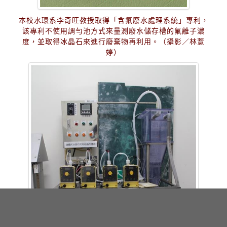
本校水環系李奇旺教授取得「含氟廢水處理系統」專利，
該專利不使用調勻池方式來量測廢水儲存槽的氟離子濃
度，並取得冰晶石來進行廢棄物再利用。（攝影／林薏
婷）