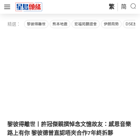
繁
简
精選：
黎彼得離世
熊本地震
宏福苑聽證會
伊朗局勢
DSE放
黎彼得離世丨許冠傑親撰悼念文憶故友：感恩音樂
路上有你 黎彼德曾直認唔夾合作7年終拆夥