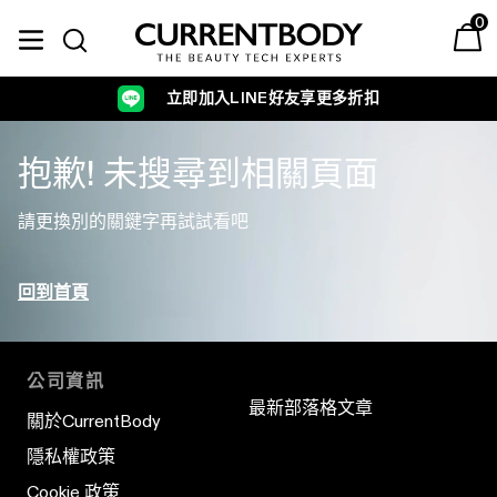
跳至內容
0
展開/收合
購物
搜尋
Currentbody TW
美容科技
立即加入LINE好友享更多折扣
抱歉! 未搜尋到相關頁面
請更換別的關鍵字再試試看吧
回到首頁
LED光療美容
射頻美容
公司資訊
最新部落格文章
關於CurrentBody
隱私權政策
Cookie 政策