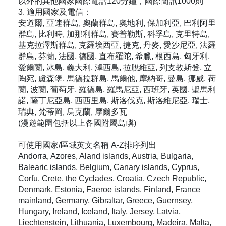
以外的其他國家國際電話120分鐘，國際簡訊1000則
3. 適用國家及電信：
安道爾, 亞速群島, 奧蘭群島, 奧地利, 保加利亞, 巴利阿里
群島, 比利時, 加那利群島, 賽普勒斯, 科孚島, 克里特島,
基克拉澤斯群島, 克羅埃西亞, 捷克, 丹麥, 愛沙尼亞, 法羅
群島, 芬蘭, 法國, 德國, 直布羅陀, 希臘, 根西島, 匈牙利,
愛爾蘭, 冰島, 義大利, 澤西島, 拉脫維亞, 列支敦斯登, 立
陶宛, 盧森堡, 馬德拉群島, 馬爾他, 摩納哥, 曼島, 挪威, 荷
蘭, 波蘭, 葡萄牙, 羅德島, 羅馬尼亞, 西班牙, 英國, 聖馬利
諾, 薩丁尼亞島, 西西里島, 斯洛伐克, 斯洛維尼亞, 瑞士,
瑞典, 梵蒂岡, 烏克蘭, 摩爾多瓦
(漫遊範圍包括以上各國附屬島嶼)
可使用國家/區域英文名稱 A-Z排序列出
Andorra, Azores, Aland islands, Austria, Bulgaria,
Balearic islands, Belgium, Canary islands, Cyprus,
Corfu, Crete, the Cyclades, Croatia, Czech Republic,
Denmark, Estonia, Faeroe islands, Finland, France
mainland, Germany, Gibraltar, Greece, Guernsey,
Hungary, Ireland, Iceland, Italy, Jersey, Latvia,
Liechtenstein, Lithuania, Luxembourg, Madeira, Malta,