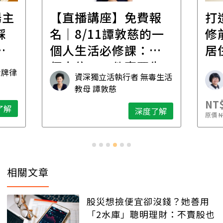
場主
【直播講座】免費報
打
踩
名｜8/11譚敦慈的一
修
職
個人生活必修課：一
居
個人住，五件事要先
金牌律
資深獨立活執行者 無毒生活
想清楚！
教母 譚敦慈
NT$
了解
深度了解
原價
N
相關文章
股災想撿便宜卻沒錢？她善用
「2水庫」聰明理財：不賣股也