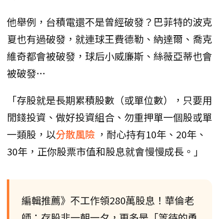
他舉例，台積電還不是曾經破發？巴菲特的波克
夏也有過破發，就連球王費德勒、納達爾、喬克
維奇都會被破發，球后小威廉斯、絲薇亞蒂也會
被破發…
「存股就是長期累積股數（或單位數），只要用
閒錢投資、做好投資組合、勿重押單一個股或單
一類股，以
分散風險
，耐心持有10年、20年、
30年，正你股票市值和股息就會慢慢成長。」
編輯推薦》不工作領280萬股息！華倫老
師：存股非一朝一夕，更多是「等待的勇