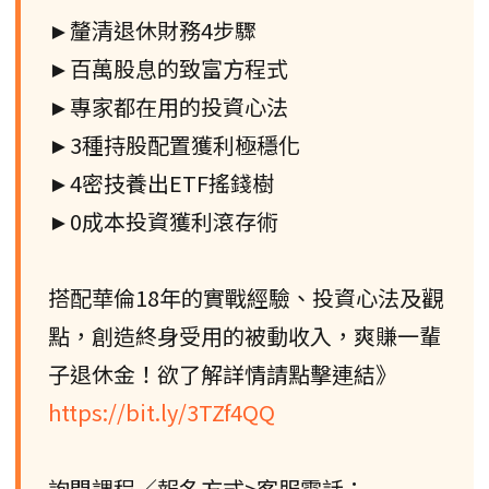
►釐清退休財務4步驟
►百萬股息的致富方程式
►專家都在用的投資心法
►3種持股配置獲利極穩化
►4密技養出ETF搖錢樹
►0成本投資獲利滾存術
搭配華倫18年的實戰經驗、投資心法及觀
點，創造終身受用的被動收入，爽賺一輩
子退休金！欲了解詳情請點擊連結》
https://bit.ly/3TZf4QQ
詢問課程／報名方式>客服電話：