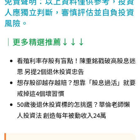
免責聲明：以上資料僅供參考，投資
人應獨立判斷，審慎評估並自負投資
風險。
│更多精選推薦↓↓↓
看殖利率存股有盲點！陳重銘戳破高股息迷
思 另提2個退休投資忠告
想存股卻越存越賠？想靠「股息過活」就要
戒掉這4個壞習慣
50歲後退休投資標的怎挑選？華倫老師懶
人投資法 創造每年被動收入24萬