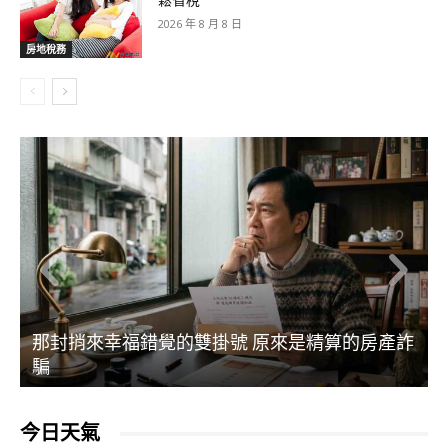
鬆省稅
2026 年 8 月 8 日
房地稅務
那封捎來幸福錯覺的雙掛號 原來是精算的房產詐
騙
今日天氣