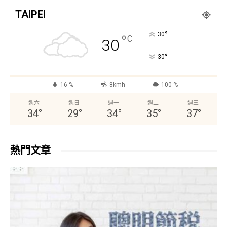
TAIPEI
°
30
°
C
30
°
30
16 %
8kmh
100 %
週六
週日
週一
週二
週三
34
°
29
°
34
°
35
°
37
°
熱門文章