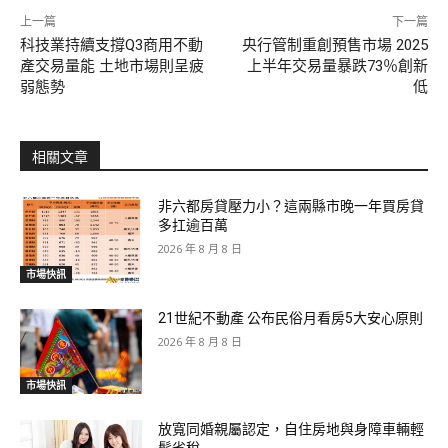
上一篇
下一篇
科技業持續支撐Q3商用不動
央行管制重創預售市場 2025
產交易量能 土地市場則呈疲
上半年交易量暴跌73％創新
弱態勢
低
相關文章
非六都房貸壓力小？這兩縣市晚一年買房貸
多扛逾百萬
2026 年 8 月 8 日
市場快訊
21世紀不動產 公布民俗月看房5大安心原則
2026 年 8 月 8 日
市場快訊
放寬同婚親屬認定，自住房地與身障車輛輕