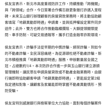
侯友宜表示，新北市高度重視防詐工作，持續推動「跨機關」
與「跨領域」合作，今日簽署合作備忘錄更象徵打詐邁入里程
碑，未來玉山銀行辦理顧客的房屋貸款業務時，將主動協助顧
客填寫「地籍異動即時通」申請書，並與抵押權設定案件同步
送件；此外，雙方也將合作推動臨櫃攔阻、大額提領關懷提
問、車手防制、可疑交易通報等，攜手打造金融零詐欺環境。
侯友宜表示，詐騙手法從早期的中獎詐騙、綁架詐騙，到如今
的不動產詐騙，全民深惡痛絕。為從源頭杜絕不動產詐騙，新
北市積極推廣「地籍異動即時通」服務，申辦數量居全國之
冠，占總數約1/4。本次防詐合作進一步與玉山銀行建立源頭
管理機制，讓民眾在申請房屋貸款或不動產金融業務時，由銀
行端即時協助顧客申請「地籍異動即時通」，更能設定第2組
指定通知對象，讓顧客及家屬能即時掌握不動產異動情形，預
防受騙。
侯友宜特別感謝銀行與檢察單位大力協助，面對每個詐騙案件