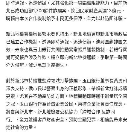
即時通報、迅速偵辦，尤其強化第一線臨櫃阻詐能力，目前新
北已成功阻卻1,700餘件詐騙案，挽回民眾財產高達13億元，
盼藉由本次合作機制給予市民更多保障，全力以赴防阻詐騙。
新北地檢署檢察長郭永發也指出，新北地檢署與新北市地政局
已建立合作機制，透過即時通報、迅速偵辦，達到圍剿詐團之
效，未來也與玉山銀行共同推動異常帳戶通報機制，若銀行察
覺可疑帳戶涉及詐欺，將立即向新北地檢通報，爭取第一時間
介入偵辦，減少民眾財產損失。
對於新北市持續推動跨領域打擊詐騙，玉山銀行董事長黃男州
深表支持，侯市長以警察出身的正義形象，帶領新北打詐成績
亮眼，尤其在不動產防詐方面，地籍異動即時通申辦量居全國
之冠，玉山銀行作為台灣企業公民，秉持企業社會責任理念，
將會與新北市、新北地檢署公私協力「跨域合作 反詐同
行」，全力維護客戶財產安全、預防金融犯罪，相信能帶來安
定社會的力量。