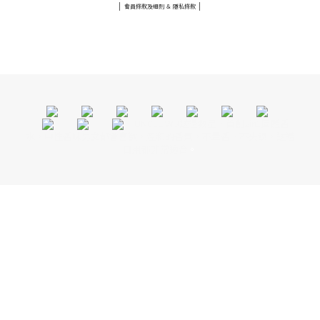
|
|
會員條款及細則 ＆ 隱私條款
UNCLE WU送禮救星，首創2in1固體香水，中性香味男女都會喜歡，溫和的香氣，不暈香、不失誤，送禮
自用都非常適合。
UNCLE WU送禮救星，首創2in1固體香
水，中性香味男女都會喜歡，溫和的香氣，不暈香、不失誤，送禮
自用都非常適合
。