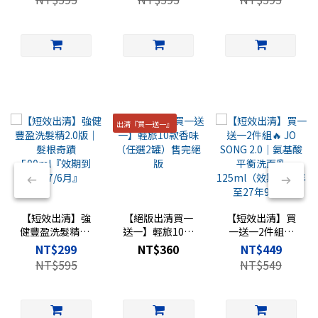
2027/6月』
出清『買一送一』
【短效出清】強
【絕版出清買一
【短效出清】買
健豐盈洗髮精2.0
送一】輕旅10款
一送一2件組🔥
版｜髮根奇蹟
香味（任選2罐）
JO SONG 2.0｜氨
NT$299
NT$360
NT$449
500ml『效期到
售完絕版
基酸平衡洗面乳
NT$595
NT$549
2027/6月』
125ml（效期剩
一年至27年9月）