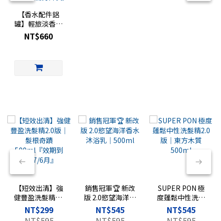
【香水配件鋁
罐】輕旅淡香水
專用｜香水旅行
NT$660
罐｜
FRAGRANCE
TRAVEL 復古鋁
罐（玻璃罐需另
外買）
【短效出清】強
銷售冠軍🏆 新改
SUPER PON 極
健豐盈洗髮精2.0
版 2.0慾望海洋香
度蓬鬆中性洗髮
版｜髮根奇蹟
水沐浴乳｜
精2.0版｜東方木
NT$299
NT$545
NT$545
500ml『效期到
500ml
質 500ml
NT$595
NT$595
NT$595