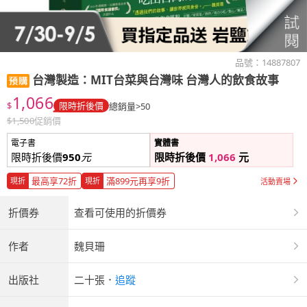
品號：
14887807
台灣製造：MIT台菜與台灣味 台灣人的飲食故事
1,066
$
限時折後價
總銷量>50
$
1,500
促銷價
電子書
實體書
限時折後價
950
元
限時折後價
1,066
元
最高享72折
滿899元再享9折
現折
現折
活動賣場
折價券
查看可使用的折價券
作者
魏貝珊
出版社
二十張
．
追蹤