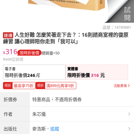
品號：
14745681
人生好難 怎麼笑著走下去？：16則諮商室裡的復原
練習 讓心理師陪你走到「我可以」
316
$
限時折後價
總銷量>50
$
400
促銷價
電子書
實體書
限時折後價
246
元
限時折後價
316
元
最高享75折
滿899元再享9折
現折
現折
活動賣場
折價券
特惠商品，不適用折價券
作者
朱芯儀
出版社
麥浩斯
．
追蹤