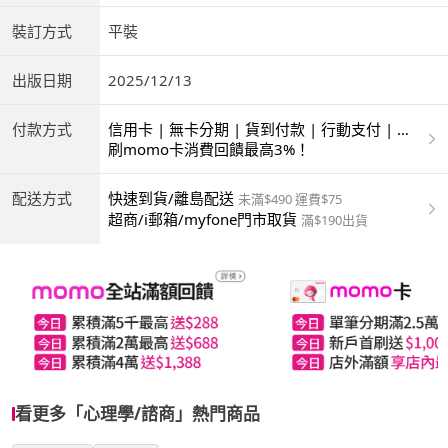
裝訂方式
平裝
出版日期
2025/12/13
付款方式
信用卡 | 無卡分期 | 貨到付款 | 行動支付 | 超
商付款 | ATM | 銀聯卡
刷momo卡消費回饋最高3%！
配送方式
快速到貨/離島配送
未滿$490 運費$75
超商/i郵箱/myfone門市取貨
滿$190出貨
看更多「心理學/諮商」熱門商品