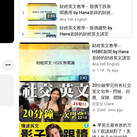
財經英文教學－股價下跌新
聞應用 by Hana老師的財經
5
2:59
英文講堂
Ana Yeh English
財經英文教學－股價趨勢 by
Hana老師的財經英文講堂
6
5:03
Ana Yeh English
財經英文教學－
財經英文教學－股價強勁篇
HSBC新聞 by Hana
by Hana老師的財經英文講堂
7
老師的財經英文講堂
4:57
Ana Yeh English
Ana Yeh English
財經英文教學－財報季篇 by
1.1K
9y ago
Hana老師的財經英文講堂
8
2:42
4:11
Ana Yeh English
20分鐘學完所有社交
英文句💬 - 問候、回
財經英文教學－財報超乎預
應、深聊、閒聊
期篇 by Hana老師的財經英
9
4:17
克雷兒 Claire
文講堂
Ana Yeh English
256K
3mo ago
財經英文教學－財報低於預
22:14
期篇 by Hana老師的財經英
10
3:26
🔥 學英文最有效的方
文講堂
Ana Yeh English
法？跟讀就對了！美