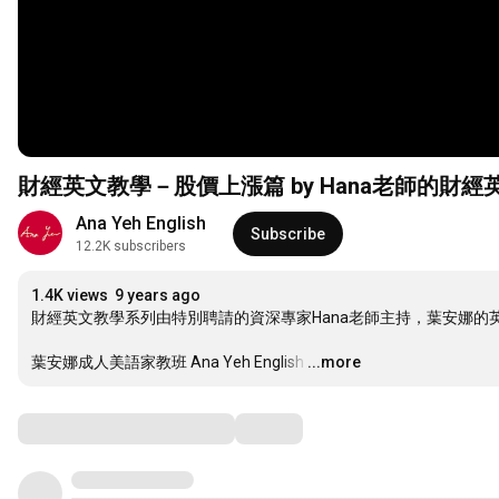
財經英文教學－股價上漲篇 by Hana老師的財經
Ana Yeh English
Subscribe
12.2K subscribers
1.4K views
9 years ago
財經英文教學系列由特別聘請的資深專家Hana老師主持，葉安娜的
葉安娜成人美語家教班 Ana Yeh English
…
...more
Comments