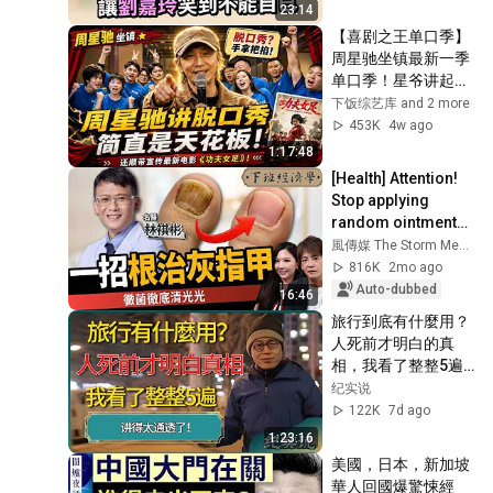
23:14
【喜剧之王单口季】
周星驰坐镇最新一季
单口季！星爷讲起脱
口秀简直是手拿把
下饭综艺库 and 2 more
掐！还顺带宣传最新
453K
4w ago
电影《功夫女足》！
1:17:48
#周星驰 #搞笑
[Health] Attention! 
Stop applying 
random ointments! 
A doctor reveals 
風傳媒 The Storm Media
the real cure, 
816K
2mo ago
eradicating f...
Auto-dubbed
16:46
旅行到底有什麼用？
人死前才明白的真
相，我看了整整5遍
才看透！  #梁文道 #
纪实说
圆桌派  #一千零一夜 
122K
7d ago
#读书
1:23:16
美國，日本，新加坡
華人回國爆驚悚經