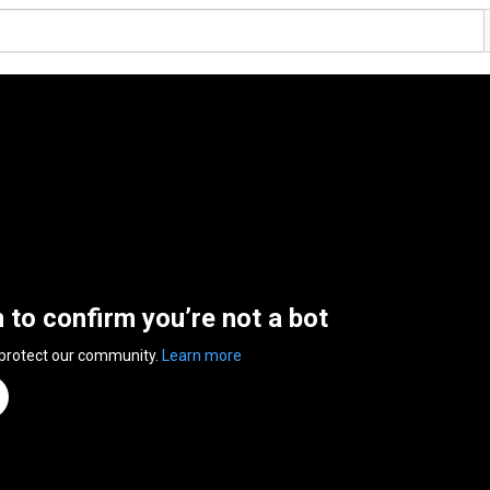
n to confirm you’re not a bot
 protect our community.
Learn more