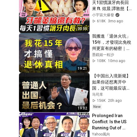
天1習慣讓牙肉長回
來 ft. 炫晨 譚敦慈【 
小宇宙大爆發 】
小宇宙大爆發
618K
3mo ago
30:55
我搬進「退休火坑」
15年，才發現比免稅
州更富有的秘密｜美
國退休地圖深度解析
墨鏡姐一粒沙
108K
10mo ago
19:21
【中国出入境新规】
如果你还想离开中
国，这可能最应该看
的一个节目
马司库
156K
20h ago
New
19:02
Prolonged Iran 
Conflict: Is the US 
Running Out of 
Options? Rumors 
Yahoo風向