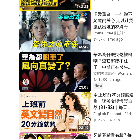
#张菲 #费玉清 #可
43:34
凡倾听 FULL
旧爱重逢！一句微不
足道的关心 足以让霓
凰认出她的林殊哥哥 
[梅长苏&霓凰CUT 01 
China Zone 剧乐部
] | 琅琊榜 Nirvana In 
87K
1mo ago
Fire 【China Zone 
45:47
剧乐部】
華為為什麼突然被群
嘲？連它都壓不住
了，中國正在發生什
麼（文昭談古論今
文昭談古論今 -Wen Zhao Official
1737期）
193K
9h ago
New
23:05
☀️ 上班前20分鐘聽這
集，讓英文慢慢變自
然 (B1-B2)｜每天一
點點就夠了
English Podcast 1314
52K
3w ago
23:10
牙齦萎縮還有救? 每