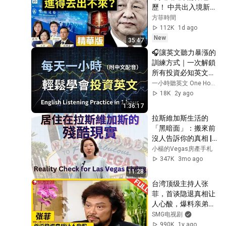
歷！ 中共出入境新規
已經開始實行？【圍
方菲時間
爐夜話精華版】唐靖
112K
1d ago
遠 Jason 薇羽 方菲
New
35:47
🎧讓英文聽力暴漲的
訓練方式｜一次解鎖
所有投資必知英文｜
實用投資英文｜股市
一小時聽英文 One Hour English
交易對話｜投資策略
18K
2y ago
英語｜輕鬆學英文｜
1:36:17
零基礎掌握金融英語
拉斯維加斯生活的
｜國際經濟英文｜
「黑暗面」：搬來前
English 
沒人告訴你的真相 | 
Listening（附中文配
Reality Check for 
小楊的Vegas房產手札
音）
2026 Las Vegas 
347K
3mo ago
Living
11:28
台湾顶级主持人张
菲，首谈隐退真相让
人心酸，爆料亲弟弟
费玉清情感问题，73
SMG电视剧
岁的他如今怎样了？
990K
1y ago