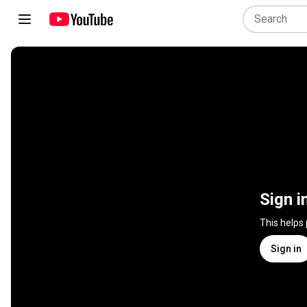
Sign i
This helps
Sign in