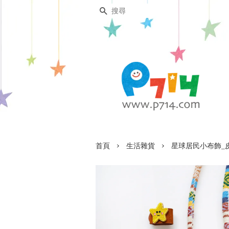
搜尋
›
›
首頁
生活雜貨
星球居民小布飾_