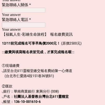
緊急聯絡人關係
*
Your answer
緊急聯絡人電話
*
Your answer
【福氣人生-彩繪生命旅程】 報名繳費資訊
12/11前完成報名可享早鳥價2000元！
(原價2500元)
:::繳費與填寫報名表皆完成，才算完成報名喔:::
①現場繳費
◟請至台北611靈糧堂繳交報名費給陳一心傳道
(台北市仁愛路4段151巷36號B1)
②匯款
◟銀行：華南商業銀行 東興分行 (008)
◟戶名：
社團法人基督教台灣台北611靈糧堂
◟帳號：
136-10-001610-6