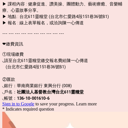
▶ 課程內容 : 健康促進、讚美操、團體動力、藝術療癒、音樂輔
療、心靈故事分享。
▶ 地點 : 台北611靈糧堂 (台北市仁愛路4段151巷36號B1)
▶ 報名 : 線上表單報名，或洽詢陳一心傳道
--- --- --- --- --- --- --- --- --- ---
❤
繳費資訊
①現場繳費
◟請至台北611靈糧堂繳交報名費給陳一心傳道
(台北市仁愛路4段151巷36號B1)
②匯款
◟銀行：華南商業銀行 東興分行 (008)
◟戶名：
社團法人基督教台灣台北611靈糧堂
◟帳號：
136-10-001610-6
Sign in to Google
to save your progress.
Learn more
* Indicates required question