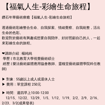
【福氣人生-彩繪生命旅程】
鑽石年華藝術療癒【福氣人生-彩繪生命旅程】
透過藝術彩繪整合生命、自我探索、情緒覺察、自我統整，活出
生命的色彩。
歡迎對於藝術有興趣或想要自我陪伴、好好照顧自己的人，一起
來彩繪生命的旅程。
❤講師介紹 : 楊純純
學歷 | 市北教育大學視覺藝術碩士
經歷 | 樂法藝術媒體應用協會教師、靈糧堂藝術媒體學院科任教
師)
▶ 對象 : 55歲以上成人或退休人士
▶
費用：單堂課程 250元
▶ 時間 : 週四早上10:00-12:00
12/15、12/22、12/29、1/5、1/12、1/19、2/2、2/9、2/16、
2/23、3/2(成果發表)