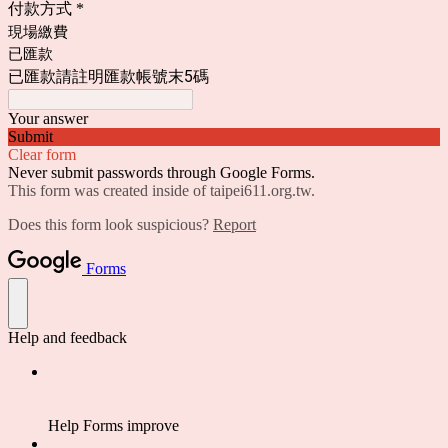
付款方式
*
現場繳費
已匯款
已匯款請註明
匯款帳號末5碼
Your answer
Submit
Clear form
Never submit passwords through Google Forms.
This form was created inside of taipei611.org.tw.
Does this form look suspicious?
Report
Forms
Help and feedback
Help Forms improve