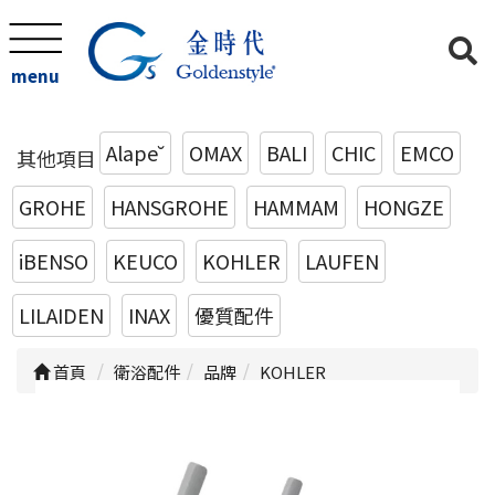
menu
Alape˘
OMAX
BALI
CHIC
EMCO
其他項目
GROHE
HANSGROHE
HAMMAM
HONGZE
iBENSO
KEUCO
KOHLER
LAUFEN
LILAIDEN
INAX
優質配件
首頁
衛浴配件
品牌
KOHLER