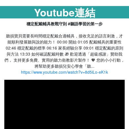
Youtube連結
穩定配戴輔具教戰守則 #聽語學習的第一步
聽損寶貝需要長時間穩定配戴合適輔具，接收充足的語言刺激，才
能順利發展聽與說的能力！ 00:00 開始 01:05 配戴輔具的重要性
02:46 穩定配戴的標準 06:16 家長經驗分享 09:01 穩定配戴的原則
與方法 13:33 如何確認配戴時數 🎁 歡迎透過「超級感謝」贊助我
們， 支持更多免費、實用的聽力衛教影片製作！ 💖 您的小小行動，
將幫助更多聽損兒安心學會「聽...
https://www.youtube.com/watch?v=8d5iLo-eK1k