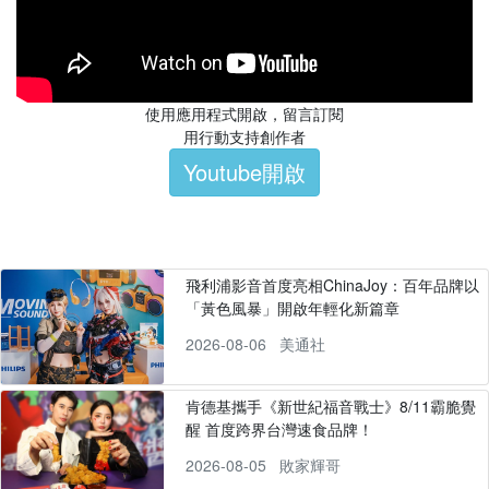
使用應用程式開啟，留言訂閱
用行動支持創作者
Youtube開啟
飛利浦影音首度亮相ChinaJoy：百年品牌以
「黃色風暴」開啟年輕化新篇章
2026-08-06
美通社
肯德基攜手《新世紀福音戰士》8/11霸脆覺
醒 首度跨界台灣速食品牌！
2026-08-05
敗家輝哥